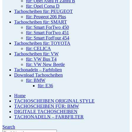
für: Opel Astra H Zafira B
für: Opel Corsa D
Tachoscheiben für: PEUGEOT
für: Peugeot 206 Plus
Tachoscheiben für: SMART
für: Smart ForTwo 450
für: Smart ForTwo 451
für: Smart ForFour 454
Tachoscheiben für: TOYOTA
für: CELICA
Tachoscheiben für: VW
für: VW Bus T4
für: VW New Beetle
Tachonadeln – Farbfolien
Download Tachoscheiben
für: BMW
für: E36
Home
TACHOSCHEIBEN ORIGINAL STYLE
TACHOSCHEIBEN FÜR: BMW
DIGITALE TACHOSCHEIBEN
TACHONADELN – FARBFILTER
Search