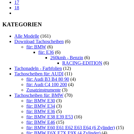
gewählt
gewählt
17
werden
werden
18
KATEGORIEN
Alle Modelle
(161)
Download Tachoscheiben
(6)
für: BMW
(6)
für: E36
(6)
260kmh - Benzin
(6)
RACING-EDITION
(6)
Tachonadeln - Farbfolien
(12)
Tachoscheiben für: AUDI
(11)
für: Audi B3 B4 80 90
(4)
für: Audi C4 100 200
(4)
Zusatzinstrumente
(3)
Tachoscheiben für: BMW
(70)
für: BMW E30
(3)
für: BMW E34
(3)
für: BMW E36
(5)
für: BMW E38 E39 E53
(16)
für: BMW E46
(15)
für: BMW E60 E61 E62 E63 E64 (6 Zylinder)
(15)
für: BMW E6X E7X E9X (4 Zylinder)
(4)