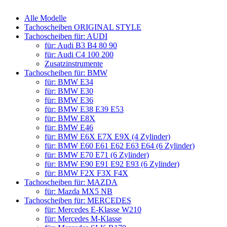
Alle Modelle
Tachoscheiben ORIGINAL STYLE
Tachoscheiben für: AUDI
für: Audi B3 B4 80 90
für: Audi C4 100 200
Zusatzinstrumente
Tachoscheiben für: BMW
für: BMW E34
für: BMW E30
für: BMW E36
für: BMW E38 E39 E53
für: BMW E8X
für: BMW E46
für: BMW E6X E7X E9X (4 Zylinder)
für: BMW E60 E61 E62 E63 E64 (6 Zylinder)
für: BMW E70 E71 (6 Zylinder)
für: BMW E90 E91 E92 E93 (6 Zylinder)
für: BMW F2X F3X F4X
Tachoscheiben für: MAZDA
für: Mazda MX5 NB
Tachoscheiben für: MERCEDES
für: Mercedes E-Klasse W210
für: Mercedes M-Klasse