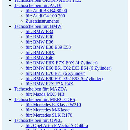
Tachoscheiben ORIGINAL STYLE
Tachoscheiben für: AUDI
für: Audi B3 B4 80 90
für: Audi C4 100 200
Zusatzinstrumente
Tachoscheiben für: BMW
für: BMW E34
für: BMW E30
für: BMW E36
für: BMW E38 E39 E53
für: BMW E8X
für: BMW E46
für: BMW E6X E7X E9X (4 Zylinder)
für: BMW E60 E61 E62 E63 E64 (6 Zylinder)
für: BMW E70 E71 (6 Zylinder)
für: BMW E90 E91 E92 E93 (6 Zylinder)
für: BMW F2X F3X F4X
Tachoscheiben für: MAZDA
für: Mazda MX5 NB
Tachoscheiben für: MERCEDES
für: Mercedes E-Klasse W210
für: Mercedes M-Klasse
für: Mercedes SLK R170
Tachoscheiben für: OPEL
für: Opel Astra F Vectra A Calibra