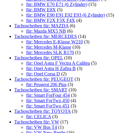
für: BMW E70 E71 (6 Zylinder)
(15)
für: BMW E8X
(5)
für: BMW E90 E91 E92 E93 (6 Zylinder)
(15)
für: BMW F2X F3X F4X
(4)
Tachoscheiben für: MAZDA
(6)
für: Mazda MX5 NB
(6)
Tachoscheiben für: MERCEDES
(14)
für: Mercedes E-Klasse W210
(3)
für: Mercedes M-Klasse
(10)
für: Mercedes SLK R170
(1)
Tachoscheiben für: OPEL
(10)
für: Opel Astra F Vectra A Calibra
(5)
für: Opel Astra H Zafira B
(3)
für: Opel Corsa D
(2)
Tachoscheiben für: PEUGEOT
(3)
für: Peugeot 206 Plus
(3)
Tachoscheiben für: SMART
(10)
für: Smart ForFour 454
(3)
für: Smart ForTwo 450
(4)
für: Smart ForTwo 451
(3)
Tachoscheiben für: TOYOTA
(3)
für: CELICA
(3)
Tachoscheiben für: VW
(17)
für: VW Bus T4
(1)
für: VW New Beetle
(16)