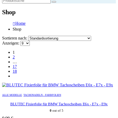
Shop
Home
Shop
Sortieren nach:
Anzeigen:
1
2
…
17
18
ALLE MODELLE
,
TACHONADELN - FARBFOLIEN
BLUTEC Fixierfolie für BMW Tachoscheiben E6x - E7x - E9x
0
out of 5