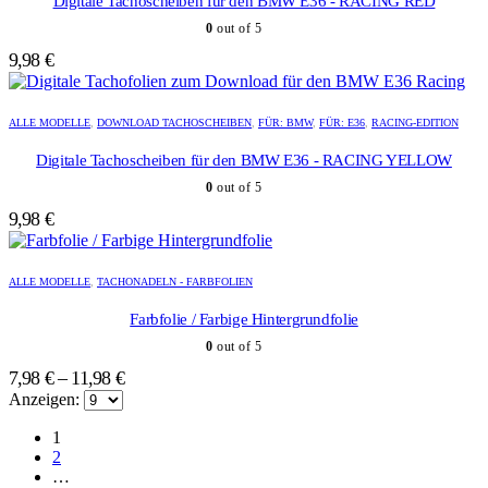
Digitale Tachoscheiben für den BMW E36 - RACING RED
0
out of 5
9,98
€
ALLE MODELLE
,
DOWNLOAD TACHOSCHEIBEN
,
FÜR: BMW
,
FÜR: E36
,
RACING-EDITION
Digitale Tachoscheiben für den BMW E36 - RACING YELLOW
0
out of 5
9,98
€
Dieses
Dieses
Produkt
Produkt
ALLE MODELLE
,
TACHONADELN - FARBFOLIEN
weist
weist
mehrere
mehrere
Farbfolie / Farbige Hintergrundfolie
Varianten
Varianten
0
out of 5
auf.
auf.
Die
Die
7,98
€
–
11,98
€
Optionen
Optionen
Anzeigen:
können
können
auf
auf
1
der
der
2
Produktseite
Produktseite
…