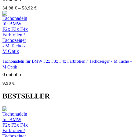
34,98
€
–
58,92
€
Tachonadeln für BMW F2x F3x F4x Farbfolien / Tachozeiger - M Tacho -
M Optik
0
out of 5
9,98
€
BESTSELLER