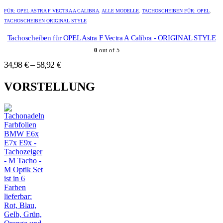
Dieses
Dieses
Produktseite
Produktseite
Produkt
Produkt
FÜR: OPEL ASTRA F VECTRA A CALIBRA
,
ALLE MODELLE
,
TACHOSCHEIBEN FÜR: OPEL
,
gewählt
gewählt
weist
weist
TACHOSCHEIBEN ORIGINAL STYLE
werden
werden
mehrere
mehrere
Varianten
Varianten
Tachoscheiben für OPEL Astra F Vectra A Calibra - ORIGINAL STYLE
auf.
auf.
0
out of 5
Die
Die
Optionen
Optionen
34,98
€
–
58,92
€
können
können
auf
auf
VORSTELLUNG
der
der
Produktseite
Produktseite
gewählt
gewählt
werden
werden