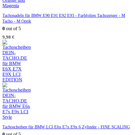
Tachonadeln für BMW E90 E91 E92 E93 - Farbfolien Tachozeiger - M
Tacho - M Optik
0
out of 5
9,98
€
Tachoscheiben für BMW LCI E6x E7x E9x 6 Zylinder - FINE SCALING
0
out of 5