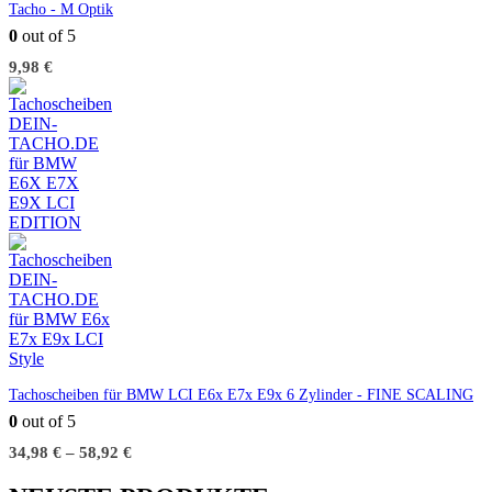
Tacho - M Optik
0
out of 5
9,98
€
Tachoscheiben für BMW LCI E6x E7x E9x 6 Zylinder - FINE SCALING
0
out of 5
34,98
€
–
58,92
€