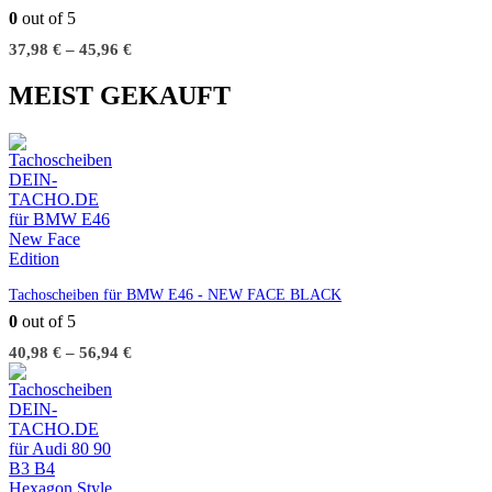
0
out of 5
37,98
€
–
45,96
€
MEIST GEKAUFT
Tachoscheiben für BMW E46 - NEW FACE BLACK
0
out of 5
40,98
€
–
56,94
€