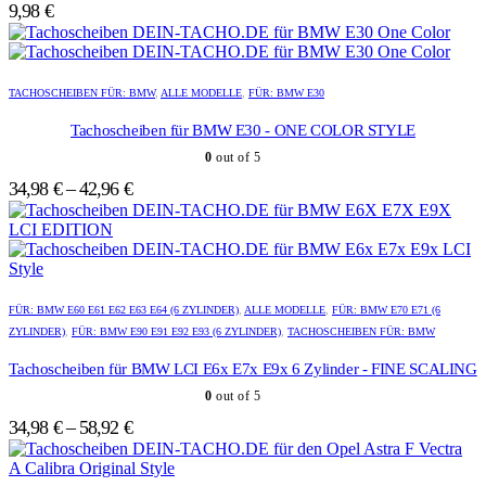
Die
Die
9,98
€
Optionen
Optionen
können
können
auf
auf
Dieses
Dieses
der
der
Produkt
Produkt
TACHOSCHEIBEN FÜR: BMW
,
ALLE MODELLE
,
FÜR: BMW E30
Produktseite
Produktseite
weist
weist
gewählt
gewählt
mehrere
mehrere
Tachoscheiben für BMW E30 - ONE COLOR STYLE
werden
werden
Varianten
Varianten
0
out of 5
auf.
auf.
Die
Die
34,98
€
–
42,96
€
Optionen
Optionen
können
können
auf
auf
der
der
Produktseite
Produktseite
Dieses
Dieses
gewählt
gewählt
Produkt
Produkt
FÜR: BMW E60 E61 E62 E63 E64 (6 ZYLINDER)
,
ALLE MODELLE
,
FÜR: BMW E70 E71 (6
werden
werden
weist
weist
ZYLINDER)
,
FÜR: BMW E90 E91 E92 E93 (6 ZYLINDER)
,
TACHOSCHEIBEN FÜR: BMW
mehrere
mehrere
Varianten
Varianten
Tachoscheiben für BMW LCI E6x E7x E9x 6 Zylinder - FINE SCALING
auf.
auf.
0
out of 5
Die
Die
Optionen
Optionen
34,98
€
–
58,92
€
können
können
auf
auf
der
der