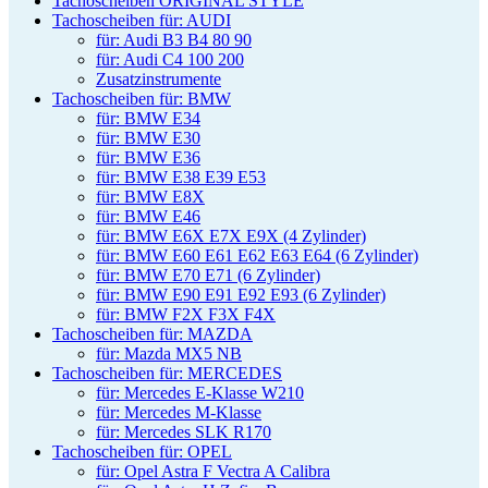
Tachoscheiben ORIGINAL STYLE
Tachoscheiben für: AUDI
für: Audi B3 B4 80 90
für: Audi C4 100 200
Zusatzinstrumente
Tachoscheiben für: BMW
für: BMW E34
für: BMW E30
für: BMW E36
für: BMW E38 E39 E53
für: BMW E8X
für: BMW E46
für: BMW E6X E7X E9X (4 Zylinder)
für: BMW E60 E61 E62 E63 E64 (6 Zylinder)
für: BMW E70 E71 (6 Zylinder)
für: BMW E90 E91 E92 E93 (6 Zylinder)
für: BMW F2X F3X F4X
Tachoscheiben für: MAZDA
für: Mazda MX5 NB
Tachoscheiben für: MERCEDES
für: Mercedes E-Klasse W210
für: Mercedes M-Klasse
für: Mercedes SLK R170
Tachoscheiben für: OPEL
für: Opel Astra F Vectra A Calibra