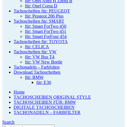
für: Opel Astra H Zafira B
für: Opel Corsa D
Tachoscheiben für: PEUGEOT
für: Peugeot 206 Plus
Tachoscheiben für: SMART
für: Smart ForTwo 450
für: Smart ForTwo 451
für: Smart ForFour 454
Tachoscheiben für: TOYOTA
für: CELICA
Tachoscheiben für: VW
für: VW Bus T4
für: VW New Beetle
Tachonadeln – Farbfolien
Download Tachoscheiben
für: BMW
für: E36
Home
TACHOSCHEIBEN ORIGINAL STYLE
TACHOSCHEIBEN FÜR: BMW
DIGITALE TACHOSCHEIBEN
TACHONADELN – FARBFILTER
Search