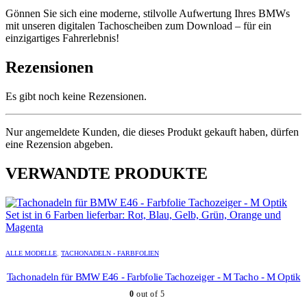
Gönnen Sie sich eine moderne, stilvolle Aufwertung Ihres BMWs
mit unseren digitalen Tachoscheiben zum Download – für ein
einzigartiges Fahrerlebnis!
Rezensionen
Es gibt noch keine Rezensionen.
Nur angemeldete Kunden, die dieses Produkt gekauft haben, dürfen
eine Rezension abgeben.
VERWANDTE PRODUKTE
Dieses
Dieses
Produkt
Produkt
ALLE MODELLE
,
TACHONADELN - FARBFOLIEN
weist
weist
mehrere
mehrere
Tachonadeln für BMW E46 - Farbfolie Tachozeiger - M Tacho - M Optik
Varianten
Varianten
0
out of 5
auf.
auf.