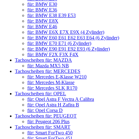
für: BMW E30
für: BMW E36
für: BMW E38 E39 E53
für: BMW E8X
für: BMW E46
für: BMW E6X E7X E9X (4 Zylinder)
für: BMW E60 E61 E62 E63 E64 (6 Zylinder)
für: BMW E70 E71 (6 Zylinder)
für: BMW E90 E91 E92 E93 (6 Zylinder)
für: BMW F2X F3X F4X
Tachoscheiben für: MAZDA
für: Mazda MX5 NB
Tachoscheiben für: MERCEDES
für: Mercedes E-Klasse W210
für: Mercedes M-Klasse
für: Mercedes SLK R170
Tachoscheiben für: OPEL
für: Opel Astra F Vectra A Calibra
für: Opel Astra H Zafira B
für: Opel Corsa D
Tachoscheiben für: PEUGEOT
für: Peugeot 206 Plus
Tachoscheiben für: SMART
für: Smart ForTwo 450
für: Smart ForTwo 451