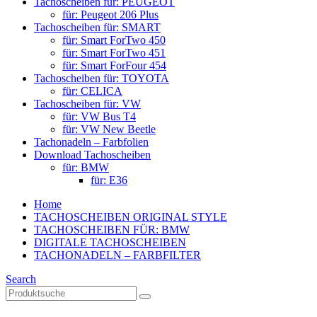
Tachoscheiben für: PEUGEOT
für: Peugeot 206 Plus
Tachoscheiben für: SMART
für: Smart ForTwo 450
für: Smart ForTwo 451
für: Smart ForFour 454
Tachoscheiben für: TOYOTA
für: CELICA
Tachoscheiben für: VW
für: VW Bus T4
für: VW New Beetle
Tachonadeln – Farbfolien
Download Tachoscheiben
für: BMW
für: E36
Home
TACHOSCHEIBEN ORIGINAL STYLE
TACHOSCHEIBEN FÜR: BMW
DIGITALE TACHOSCHEIBEN
TACHONADELN – FARBFILTER
Search