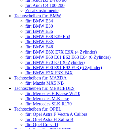
für: Audi B3 B4 80 90
für: Audi C4 100 200
Zusatzinstrumente
Tachoscheiben für: BMW
für: BMW E34
für: BMW E30
für: BMW E36
für: BMW E38 E39 E53
für: BMW E8X
für: BMW E46
für: BMW E6X E7X E9X (4 Zylinder)
für: BMW E60 E61 E62 E63 E64 (6 Zylinder)
für: BMW E70 E71 (6 Zylinder)
für: BMW E90 E91 E92 E93 (6 Zylinder)
für: BMW F2X F3X F4X
Tachoscheiben für: MAZDA
für: Mazda MX5 NB
Tachoscheiben für: MERCEDES
für: Mercedes E-Klasse W210
für: Mercedes M-Klasse
für: Mercedes SLK R170
Tachoscheiben für: OPEL
für: Opel Astra F Vectra A Calibra
für: Opel Astra H Zafira B
für: Opel Corsa D