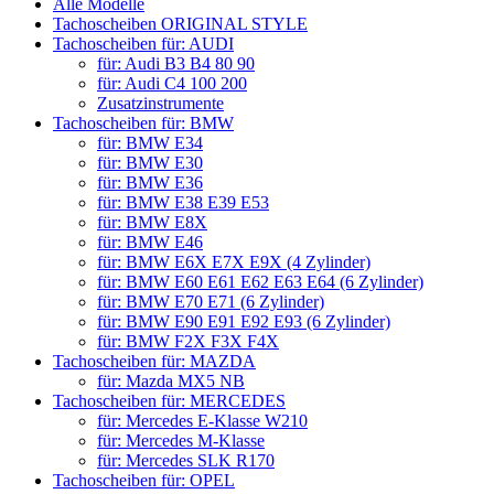
Alle Modelle
Tachoscheiben ORIGINAL STYLE
Tachoscheiben für: AUDI
für: Audi B3 B4 80 90
für: Audi C4 100 200
Zusatzinstrumente
Tachoscheiben für: BMW
für: BMW E34
für: BMW E30
für: BMW E36
für: BMW E38 E39 E53
für: BMW E8X
für: BMW E46
für: BMW E6X E7X E9X (4 Zylinder)
für: BMW E60 E61 E62 E63 E64 (6 Zylinder)
für: BMW E70 E71 (6 Zylinder)
für: BMW E90 E91 E92 E93 (6 Zylinder)
für: BMW F2X F3X F4X
Tachoscheiben für: MAZDA
für: Mazda MX5 NB
Tachoscheiben für: MERCEDES
für: Mercedes E-Klasse W210
für: Mercedes M-Klasse
für: Mercedes SLK R170
Tachoscheiben für: OPEL