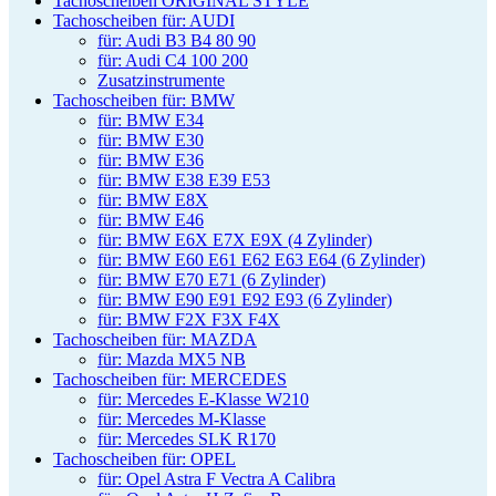
Tachoscheiben ORIGINAL STYLE
Tachoscheiben für: AUDI
für: Audi B3 B4 80 90
für: Audi C4 100 200
Zusatzinstrumente
Tachoscheiben für: BMW
für: BMW E34
für: BMW E30
für: BMW E36
für: BMW E38 E39 E53
für: BMW E8X
für: BMW E46
für: BMW E6X E7X E9X (4 Zylinder)
für: BMW E60 E61 E62 E63 E64 (6 Zylinder)
für: BMW E70 E71 (6 Zylinder)
für: BMW E90 E91 E92 E93 (6 Zylinder)
für: BMW F2X F3X F4X
Tachoscheiben für: MAZDA
für: Mazda MX5 NB
Tachoscheiben für: MERCEDES
für: Mercedes E-Klasse W210
für: Mercedes M-Klasse
für: Mercedes SLK R170
Tachoscheiben für: OPEL
für: Opel Astra F Vectra A Calibra