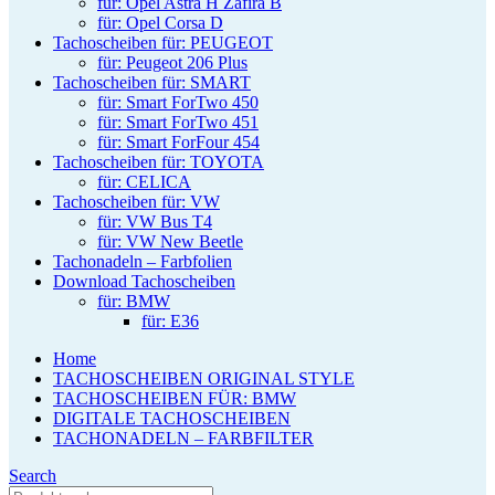
für: Opel Astra H Zafira B
für: Opel Corsa D
Tachoscheiben für: PEUGEOT
für: Peugeot 206 Plus
Tachoscheiben für: SMART
für: Smart ForTwo 450
für: Smart ForTwo 451
für: Smart ForFour 454
Tachoscheiben für: TOYOTA
für: CELICA
Tachoscheiben für: VW
für: VW Bus T4
für: VW New Beetle
Tachonadeln – Farbfolien
Download Tachoscheiben
für: BMW
für: E36
Home
TACHOSCHEIBEN ORIGINAL STYLE
TACHOSCHEIBEN FÜR: BMW
DIGITALE TACHOSCHEIBEN
TACHONADELN – FARBFILTER
Search