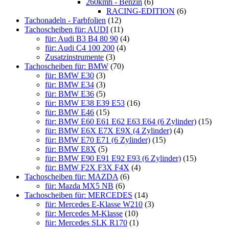
260kmh - Benzin
(6)
RACING-EDITION
(6)
Tachonadeln - Farbfolien
(12)
Tachoscheiben für: AUDI
(11)
für: Audi B3 B4 80 90
(4)
für: Audi C4 100 200
(4)
Zusatzinstrumente
(3)
Tachoscheiben für: BMW
(70)
für: BMW E30
(3)
für: BMW E34
(3)
für: BMW E36
(5)
für: BMW E38 E39 E53
(16)
für: BMW E46
(15)
für: BMW E60 E61 E62 E63 E64 (6 Zylinder)
(15)
für: BMW E6X E7X E9X (4 Zylinder)
(4)
für: BMW E70 E71 (6 Zylinder)
(15)
für: BMW E8X
(5)
für: BMW E90 E91 E92 E93 (6 Zylinder)
(15)
für: BMW F2X F3X F4X
(4)
Tachoscheiben für: MAZDA
(6)
für: Mazda MX5 NB
(6)
Tachoscheiben für: MERCEDES
(14)
für: Mercedes E-Klasse W210
(3)
für: Mercedes M-Klasse
(10)
für: Mercedes SLK R170
(1)