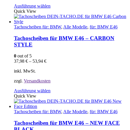
Dieses
Ausführung wählen
Produkt
Quick View
weist
mehrere
Varianten
Tachoscheiben für: BMW
,
Alle Modelle
,
für: BMW E46
auf.
Die
Tachoscheiben für BMW E46 – CARBON
Optionen
STYLE
können
auf
0
out of 5
der
37,98
€
–
53,94
€
Produktseite
gewählt
inkl. MwSt.
werden
zzgl.
Versandkosten
Dieses
Ausführung wählen
Produkt
Quick View
weist
mehrere
Varianten
Tachoscheiben für: BMW
,
Alle Modelle
,
für: BMW E46
auf.
Die
Tachoscheiben für BMW E46 – NEW FACE
Optionen
BLACK