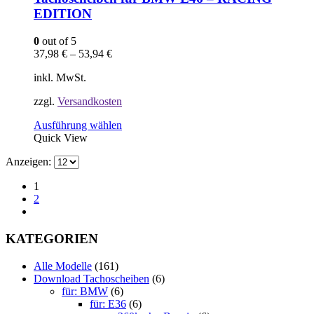
Optionen
EDITION
können
auf
0
out of 5
der
37,98
€
–
53,94
€
Produktseite
gewählt
inkl. MwSt.
werden
zzgl.
Versandkosten
Dieses
Ausführung wählen
Produkt
Quick View
weist
Anzeigen:
mehrere
Varianten
1
auf.
2
Die
Optionen
können
KATEGORIEN
auf
der
Produktseite
Alle Modelle
(161)
gewählt
Download Tachoscheiben
(6)
werden
für: BMW
(6)
für: E36
(6)