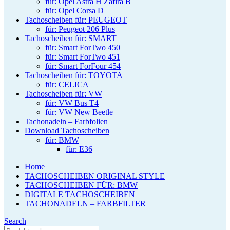
für: Opel Astra H Zafira B
für: Opel Corsa D
Tachoscheiben für: PEUGEOT
für: Peugeot 206 Plus
Tachoscheiben für: SMART
für: Smart ForTwo 450
für: Smart ForTwo 451
für: Smart ForFour 454
Tachoscheiben für: TOYOTA
für: CELICA
Tachoscheiben für: VW
für: VW Bus T4
für: VW New Beetle
Tachonadeln – Farbfolien
Download Tachoscheiben
für: BMW
für: E36
Home
TACHOSCHEIBEN ORIGINAL STYLE
TACHOSCHEIBEN FÜR: BMW
DIGITALE TACHOSCHEIBEN
TACHONADELN – FARBFILTER
Search