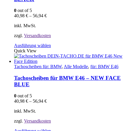
können
auf
0
out of 5
der
40,98
€
–
56,94
€
Produktseite
gewählt
inkl. MwSt.
werden
zzgl.
Versandkosten
Dieses
Ausführung wählen
Produkt
Quick View
weist
mehrere
Varianten
Tachoscheiben für: BMW
,
Alle Modelle
,
für: BMW E46
auf.
Die
Tachoscheiben für BMW E46 – NEW FACE
Optionen
BLUE
können
auf
0
out of 5
der
40,98
€
–
56,94
€
Produktseite
gewählt
inkl. MwSt.
werden
zzgl.
Versandkosten
Dieses
Ausführung wählen