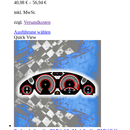
40,98
€
–
56,94
€
inkl. MwSt.
zzgl.
Versandkosten
Dieses
Ausführung wählen
Produkt
Quick View
weist
mehrere
Varianten
auf.
Die
Optionen
können
auf
der
Produktseite
gewählt
werden