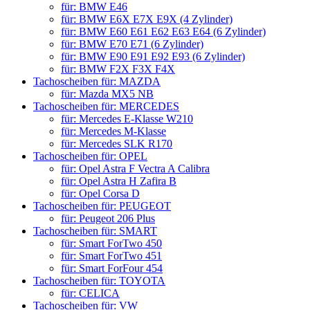
für: BMW E46
für: BMW E6X E7X E9X (4 Zylinder)
für: BMW E60 E61 E62 E63 E64 (6 Zylinder)
für: BMW E70 E71 (6 Zylinder)
für: BMW E90 E91 E92 E93 (6 Zylinder)
für: BMW F2X F3X F4X
Tachoscheiben für: MAZDA
für: Mazda MX5 NB
Tachoscheiben für: MERCEDES
für: Mercedes E-Klasse W210
für: Mercedes M-Klasse
für: Mercedes SLK R170
Tachoscheiben für: OPEL
für: Opel Astra F Vectra A Calibra
für: Opel Astra H Zafira B
für: Opel Corsa D
Tachoscheiben für: PEUGEOT
für: Peugeot 206 Plus
Tachoscheiben für: SMART
für: Smart ForTwo 450
für: Smart ForTwo 451
für: Smart ForFour 454
Tachoscheiben für: TOYOTA
für: CELICA
Tachoscheiben für: VW