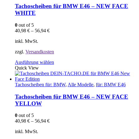
Die
Tachoscheiben für BMW E46 – NEW FACE
Optionen
WHITE
können
auf
0
out of 5
der
40,98
€
–
56,94
€
Produktseite
gewählt
inkl. MwSt.
werden
zzgl.
Versandkosten
Dieses
Ausführung wählen
Produkt
Quick View
weist
mehrere
Varianten
Tachoscheiben für: BMW
,
Alle Modelle
,
für: BMW E46
auf.
Die
Tachoscheiben für BMW E46 – NEW FACE
Optionen
YELLOW
können
auf
0
out of 5
der
40,98
€
–
56,94
€
Produktseite
gewählt
inkl. MwSt.
werden