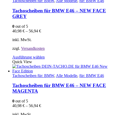
Tachoscheiben für: BMW
,
Alle Modelle
,
für: BMW E46
Tachoscheiben für BMW E46 – NEW FACE
GREY
0
out of 5
40,98
€
–
56,94
€
inkl. MwSt.
zzgl.
Versandkosten
Dieses
Ausführung wählen
Produkt
Quick View
weist
mehrere
Varianten
Tachoscheiben für: BMW
,
Alle Modelle
,
für: BMW E46
auf.
Die
Tachoscheiben für BMW E46 – NEW FACE
Optionen
MAGENTA
können
auf
0
out of 5
der
40,98
€
–
56,94
€
Produktseite
gewählt
inkl. MwSt.