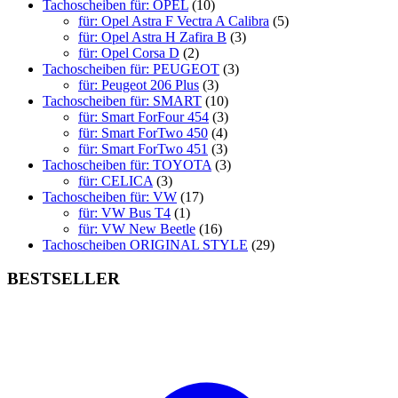
Tachoscheiben für: OPEL
(10)
für: Opel Astra F Vectra A Calibra
(5)
für: Opel Astra H Zafira B
(3)
für: Opel Corsa D
(2)
Tachoscheiben für: PEUGEOT
(3)
für: Peugeot 206 Plus
(3)
Tachoscheiben für: SMART
(10)
für: Smart ForFour 454
(3)
für: Smart ForTwo 450
(4)
für: Smart ForTwo 451
(3)
Tachoscheiben für: TOYOTA
(3)
für: CELICA
(3)
Tachoscheiben für: VW
(17)
für: VW Bus T4
(1)
für: VW New Beetle
(16)
Tachoscheiben ORIGINAL STYLE
(29)
BESTSELLER