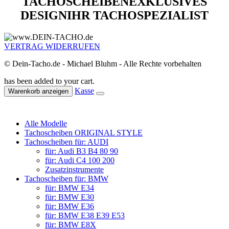
TACHOSCHEIBEN
EXKLUSIVES
DESIGN
IHR TACHOSPEZIALIST
VERTRAG WIDERRUFEN
© Dein-Tacho.de - Michael Bluhm - Alle Rechte vorbehalten
has been added to your cart.
Kasse
Warenkorb anzeigen
Alle Modelle
Tachoscheiben ORIGINAL STYLE
Tachoscheiben für: AUDI
für: Audi B3 B4 80 90
für: Audi C4 100 200
Zusatzinstrumente
Tachoscheiben für: BMW
für: BMW E34
für: BMW E30
für: BMW E36
für: BMW E38 E39 E53
für: BMW E8X