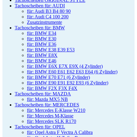
Tachoscheiben ORIGINAL STYLE
Tachoscheiben für: AUDI
für: Audi B3 B4 80 90
für: Audi C4 100 200
Zusatzinstrumente
Tachoscheiben für: BMW
für: BMW E34
für: BMW E30
für: BMW E36
für: BMW E38 E39 E53
für: BMW E8X
für: BMW E46
für: BMW E6X E7X E9X (4 Zylinder)
für: BMW E60 E61 E62 E63 E64 (6 Zylinder)
für: BMW E70 E71 (6 Zylinder)
für: BMW E90 E91 E92 E93 (6 Zylinder)
für: BMW F2X F3X F4X
Tachoscheiben für: MAZDA
für: Mazda MX5 NB
Tachoscheiben für: MERCEDES
für: Mercedes E-Klasse W210
für: Mercedes M-Klasse
für: Mercedes SLK R170
Tachoscheiben für: OPEL
für: Opel Astra F Vectra A Calibra