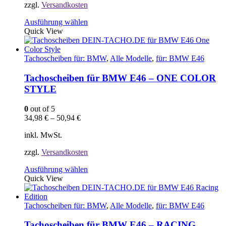
zzgl.
Versandkosten
Dieses
Ausführung wählen
Produkt
Quick View
weist
mehrere
Varianten
Tachoscheiben für: BMW
,
Alle Modelle
,
für: BMW E46
auf.
Die
Tachoscheiben für BMW E46 – ONE COLOR
Optionen
STYLE
können
auf
0
out of 5
der
34,98
€
–
50,94
€
Produktseite
gewählt
inkl. MwSt.
werden
zzgl.
Versandkosten
Dieses
Ausführung wählen
Produkt
Quick View
weist
mehrere
Varianten
Tachoscheiben für: BMW
,
Alle Modelle
,
für: BMW E46
auf.
Die
Tachoscheiben für BMW E46 – RACING