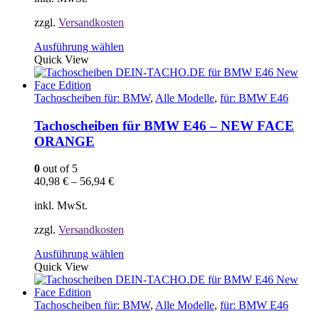
werden
zzgl.
Versandkosten
Dieses
Ausführung wählen
Produkt
Quick View
weist
mehrere
Varianten
Tachoscheiben für: BMW
,
Alle Modelle
,
für: BMW E46
auf.
Die
Tachoscheiben für BMW E46 – NEW FACE
Optionen
ORANGE
können
auf
0
out of 5
der
40,98
€
–
56,94
€
Produktseite
gewählt
inkl. MwSt.
werden
zzgl.
Versandkosten
Dieses
Ausführung wählen
Produkt
Quick View
weist
mehrere
Varianten
Tachoscheiben für: BMW
,
Alle Modelle
,
für: BMW E46
auf.