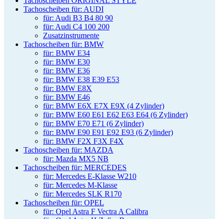
Tachoscheiben ORIGINAL STYLE
Tachoscheiben für: AUDI
für: Audi B3 B4 80 90
für: Audi C4 100 200
Zusatzinstrumente
Tachoscheiben für: BMW
für: BMW E34
für: BMW E30
für: BMW E36
für: BMW E38 E39 E53
für: BMW E8X
für: BMW E46
für: BMW E6X E7X E9X (4 Zylinder)
für: BMW E60 E61 E62 E63 E64 (6 Zylinder)
für: BMW E70 E71 (6 Zylinder)
für: BMW E90 E91 E92 E93 (6 Zylinder)
für: BMW F2X F3X F4X
Tachoscheiben für: MAZDA
für: Mazda MX5 NB
Tachoscheiben für: MERCEDES
für: Mercedes E-Klasse W210
für: Mercedes M-Klasse
für: Mercedes SLK R170
Tachoscheiben für: OPEL
für: Opel Astra F Vectra A Calibra