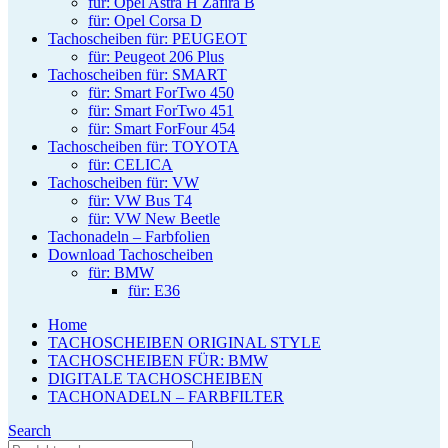
für: Opel Astra H Zafira B
für: Opel Corsa D
Tachoscheiben für: PEUGEOT
für: Peugeot 206 Plus
Tachoscheiben für: SMART
für: Smart ForTwo 450
für: Smart ForTwo 451
für: Smart ForFour 454
Tachoscheiben für: TOYOTA
für: CELICA
Tachoscheiben für: VW
für: VW Bus T4
für: VW New Beetle
Tachonadeln – Farbfolien
Download Tachoscheiben
für: BMW
für: E36
Home
TACHOSCHEIBEN ORIGINAL STYLE
TACHOSCHEIBEN FÜR: BMW
DIGITALE TACHOSCHEIBEN
TACHONADELN – FARBFILTER
Search