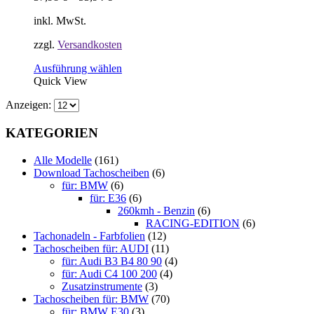
gewählt
werden
inkl. MwSt.
zzgl.
Versandkosten
Dieses
Ausführung wählen
Produkt
Quick View
weist
Anzeigen:
mehrere
Varianten
auf.
KATEGORIEN
Die
Optionen
Alle Modelle
(161)
können
Download Tachoscheiben
(6)
auf
für: BMW
(6)
der
für: E36
(6)
Produktseite
260kmh - Benzin
(6)
gewählt
RACING-EDITION
(6)
werden
Tachonadeln - Farbfolien
(12)
Tachoscheiben für: AUDI
(11)
für: Audi B3 B4 80 90
(4)
für: Audi C4 100 200
(4)
Zusatzinstrumente
(3)
Tachoscheiben für: BMW
(70)
für: BMW E30
(3)