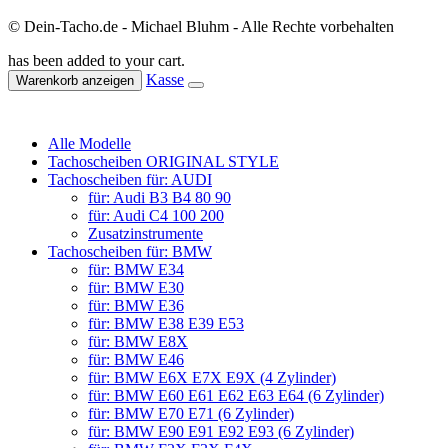
© Dein-Tacho.de - Michael Bluhm - Alle Rechte vorbehalten
has been added to your cart.
Kasse
Warenkorb anzeigen
Alle Modelle
Tachoscheiben ORIGINAL STYLE
Tachoscheiben für: AUDI
für: Audi B3 B4 80 90
für: Audi C4 100 200
Zusatzinstrumente
Tachoscheiben für: BMW
für: BMW E34
für: BMW E30
für: BMW E36
für: BMW E38 E39 E53
für: BMW E8X
für: BMW E46
für: BMW E6X E7X E9X (4 Zylinder)
für: BMW E60 E61 E62 E63 E64 (6 Zylinder)
für: BMW E70 E71 (6 Zylinder)
für: BMW E90 E91 E92 E93 (6 Zylinder)