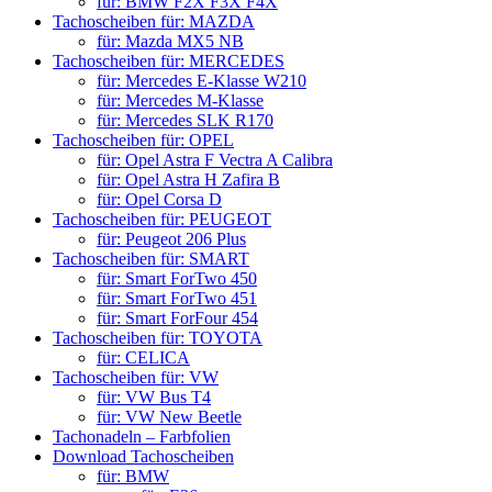
für: BMW F2X F3X F4X
Tachoscheiben für: MAZDA
für: Mazda MX5 NB
Tachoscheiben für: MERCEDES
für: Mercedes E-Klasse W210
für: Mercedes M-Klasse
für: Mercedes SLK R170
Tachoscheiben für: OPEL
für: Opel Astra F Vectra A Calibra
für: Opel Astra H Zafira B
für: Opel Corsa D
Tachoscheiben für: PEUGEOT
für: Peugeot 206 Plus
Tachoscheiben für: SMART
für: Smart ForTwo 450
für: Smart ForTwo 451
für: Smart ForFour 454
Tachoscheiben für: TOYOTA
für: CELICA
Tachoscheiben für: VW
für: VW Bus T4
für: VW New Beetle
Tachonadeln – Farbfolien
Download Tachoscheiben
für: BMW