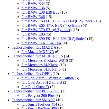
für: BMW E34
(3)
für: BMW E36
(5)
für: BMW E38 E39 E53
(16)
für: BMW E46
(15)
für: BMW E60 E61 E62 E63 E64 (6 Zylinder)
(15)
für: BMW E6X E7X E9X (4 Zylinder)
(4)
für: BMW E70 E71 (6 Zylinder)
(15)
für: BMW E8X
(5)
für: BMW E90 E91 E92 E93 (6 Zylinder)
(15)
für: BMW F2X F3X F4X
(4)
Tachoscheiben für: MAZDA
(6)
für: Mazda MX5 NB
(6)
Tachoscheiben für: MERCEDES
(14)
für: Mercedes E-Klasse W210
(3)
für: Mercedes M-Klasse
(10)
für: Mercedes SLK R170
(1)
Tachoscheiben für: OPEL
(10)
für: Opel Astra F Vectra A Calibra
(5)
für: Opel Astra H Zafira B
(3)
für: Opel Corsa D
(2)
Tachoscheiben für: PEUGEOT
(3)
für: Peugeot 206 Plus
(3)
Tachoscheiben für: SMART
(10)
für: Smart ForFour 454
(3)
für: Smart ForTwo 450
(4)