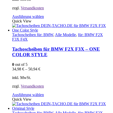
zzgl.
Versandkosten
Dieses
Ausführung wählen
Produkt
Quick View
weist
mehrere
Varianten
Tachoscheiben für: BMW
,
Alle Modelle
,
für: BMW F2X
auf.
F3X F4X
Die
Optionen
Tachoscheiben für BMW F2X F3X – ONE
können
COLOR STYLE
auf
der
0
out of 5
Produktseite
34,98
€
–
50,94
€
gewählt
werden
inkl. MwSt.
zzgl.
Versandkosten
Dieses
Ausführung wählen
Produkt
Quick View
weist
mehrere
Varianten
Tachoscheiben für: BMW
,
Alle Modelle
,
für: BMW F2X