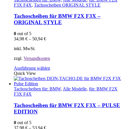
auf.
F3X F4X
,
Tachoscheiben ORIGINAL STYLE
Die
Optionen
Tachoscheiben für BMW F2X F3X –
können
ORIGINAL STYLE
auf
der
0
out of 5
Produktseite
34,98
€
–
50,94
€
gewählt
werden
inkl. MwSt.
zzgl.
Versandkosten
Dieses
Ausführung wählen
Produkt
Quick View
weist
mehrere
Varianten
Tachoscheiben für: BMW
,
Alle Modelle
,
für: BMW F2X
auf.
F3X F4X
Die
Optionen
Tachoscheiben für BMW F2X F3X – PULSE
können
EDITION
auf
der
0
out of 5
Produktseite
37,98
€
–
53,94
€