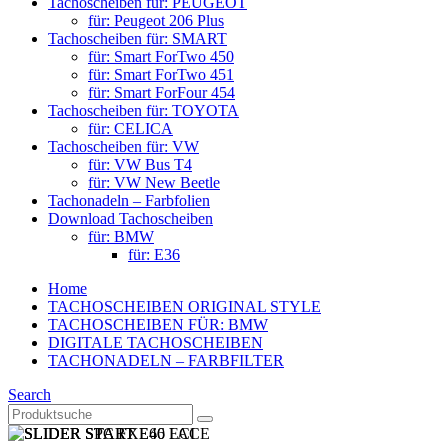
Tachoscheiben für: PEUGEOT
für: Peugeot 206 Plus
Tachoscheiben für: SMART
für: Smart ForTwo 450
für: Smart ForTwo 451
für: Smart ForFour 454
Tachoscheiben für: TOYOTA
für: CELICA
Tachoscheiben für: VW
für: VW Bus T4
für: VW New Beetle
Tachonadeln – Farbfolien
Download Tachoscheiben
für: BMW
für: E36
Home
TACHOSCHEIBEN ORIGINAL STYLE
TACHOSCHEIBEN FÜR: BMW
DIGITALE TACHOSCHEIBEN
TACHONADELN – FARBFILTER
Search