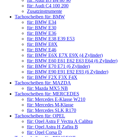
für: Audi B3 B4 80 90
für: Audi C4 100 200
Zusatzinstrumente
Tachoscheiben für: BMW
für: BMW E34
für: BMW E30
für: BMW E36
für: BMW E38 E39 E53
für: BMW E8X
für: BMW E46
für: BMW E6X E7X E9X (4 Zylinder)
für: BMW E60 E61 E62 E63 E64 (6 Zylinder)
für: BMW E70 E71 (6 Zylinder)
für: BMW E90 E91 E92 E93 (6 Zylinder)
für: BMW F2X F3X F4X
Tachoscheiben für: MAZDA
für: Mazda MX5 NB
Tachoscheiben für: MERCEDES
für: Mercedes E-Klasse W210
für: Mercedes M-Klasse
für: Mercedes SLK R170
Tachoscheiben für: OPEL
für: Opel Astra F Vectra A Calibra
für: Opel Astra H Zafira B
für: Opel Corsa D