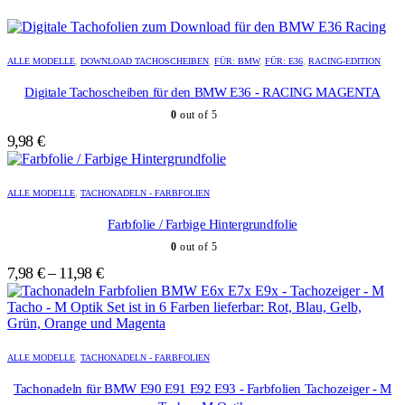
ALLE MODELLE
,
DOWNLOAD TACHOSCHEIBEN
,
FÜR: BMW
,
FÜR: E36
,
RACING-EDITION
Digitale Tachoscheiben für den BMW E36 - RACING MAGENTA
0
out of 5
9,98
€
Dieses
Dieses
Produkt
Produkt
ALLE MODELLE
,
TACHONADELN - FARBFOLIEN
weist
weist
mehrere
mehrere
Farbfolie / Farbige Hintergrundfolie
Varianten
Varianten
0
out of 5
auf.
auf.
Die
Die
7,98
€
–
11,98
€
Optionen
Optionen
können
können
auf
auf
der
der
Dieses
Dieses
Produktseite
Produktseite
Produkt
Produkt
ALLE MODELLE
,
TACHONADELN - FARBFOLIEN
gewählt
gewählt
weist
weist
werden
werden
mehrere
mehrere
Tachonadeln für BMW E90 E91 E92 E93 - Farbfolien Tachozeiger - M
Varianten
Varianten