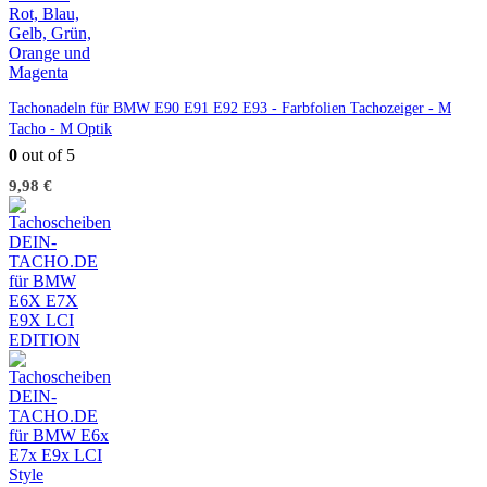
Tachonadeln für BMW E90 E91 E92 E93 - Farbfolien Tachozeiger - M
Tacho - M Optik
0
out of 5
9,98
€