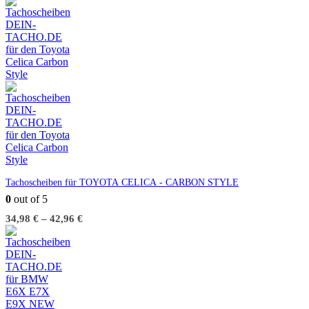
Tachoscheiben für TOYOTA CELICA - CARBON STYLE
0
out of 5
34,98
€
–
42,96
€