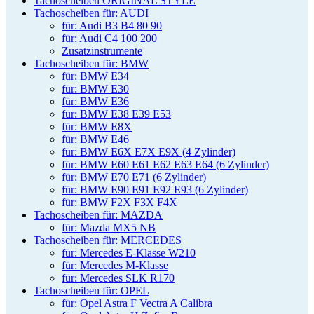
Tachoscheiben ORIGINAL STYLE
Tachoscheiben für: AUDI
für: Audi B3 B4 80 90
für: Audi C4 100 200
Zusatzinstrumente
Tachoscheiben für: BMW
für: BMW E34
für: BMW E30
für: BMW E36
für: BMW E38 E39 E53
für: BMW E8X
für: BMW E46
für: BMW E6X E7X E9X (4 Zylinder)
für: BMW E60 E61 E62 E63 E64 (6 Zylinder)
für: BMW E70 E71 (6 Zylinder)
für: BMW E90 E91 E92 E93 (6 Zylinder)
für: BMW F2X F3X F4X
Tachoscheiben für: MAZDA
für: Mazda MX5 NB
Tachoscheiben für: MERCEDES
für: Mercedes E-Klasse W210
für: Mercedes M-Klasse
für: Mercedes SLK R170
Tachoscheiben für: OPEL
für: Opel Astra F Vectra A Calibra