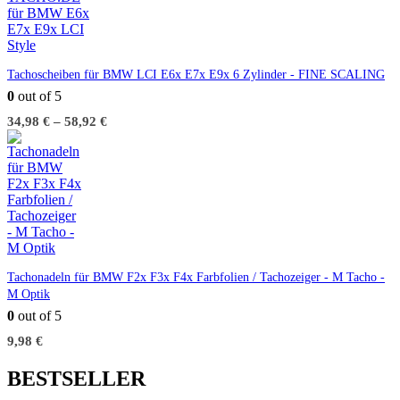
Tachoscheiben für BMW LCI E6x E7x E9x 6 Zylinder - FINE SCALING
0
out of 5
34,98
€
–
58,92
€
Tachonadeln für BMW F2x F3x F4x Farbfolien / Tachozeiger - M Tacho -
M Optik
0
out of 5
9,98
€
BESTSELLER