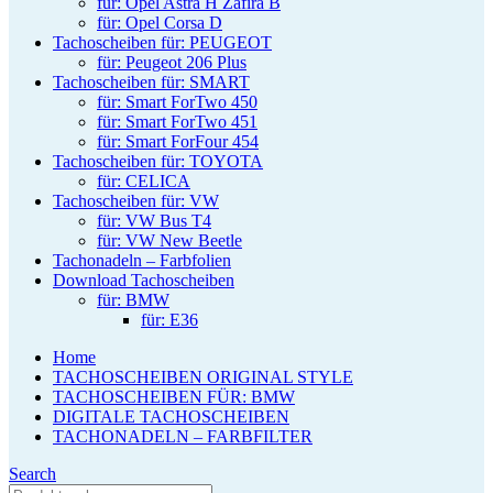
für: Opel Astra H Zafira B
für: Opel Corsa D
Tachoscheiben für: PEUGEOT
für: Peugeot 206 Plus
Tachoscheiben für: SMART
für: Smart ForTwo 450
für: Smart ForTwo 451
für: Smart ForFour 454
Tachoscheiben für: TOYOTA
für: CELICA
Tachoscheiben für: VW
für: VW Bus T4
für: VW New Beetle
Tachonadeln – Farbfolien
Download Tachoscheiben
für: BMW
für: E36
Home
TACHOSCHEIBEN ORIGINAL STYLE
TACHOSCHEIBEN FÜR: BMW
DIGITALE TACHOSCHEIBEN
TACHONADELN – FARBFILTER
Search