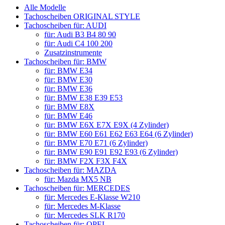
Alle Modelle
Tachoscheiben ORIGINAL STYLE
Tachoscheiben für: AUDI
für: Audi B3 B4 80 90
für: Audi C4 100 200
Zusatzinstrumente
Tachoscheiben für: BMW
für: BMW E34
für: BMW E30
für: BMW E36
für: BMW E38 E39 E53
für: BMW E8X
für: BMW E46
für: BMW E6X E7X E9X (4 Zylinder)
für: BMW E60 E61 E62 E63 E64 (6 Zylinder)
für: BMW E70 E71 (6 Zylinder)
für: BMW E90 E91 E92 E93 (6 Zylinder)
für: BMW F2X F3X F4X
Tachoscheiben für: MAZDA
für: Mazda MX5 NB
Tachoscheiben für: MERCEDES
für: Mercedes E-Klasse W210
für: Mercedes M-Klasse
für: Mercedes SLK R170
Tachoscheiben für: OPEL