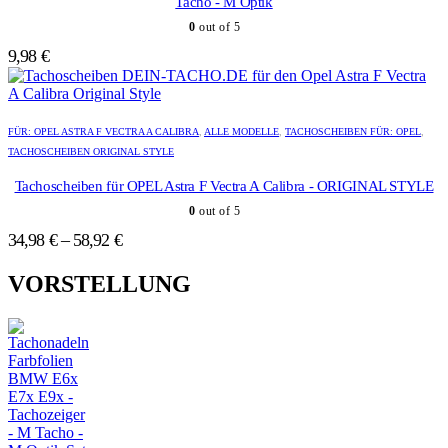
Tacho - M Optik
auf.
auf.
0
out of 5
Die
Die
Optionen
Optionen
9,98
€
können
können
auf
auf
der
der
Dieses
Dieses
Produktseite
Produktseite
Produkt
Produkt
FÜR: OPEL ASTRA F VECTRA A CALIBRA
,
ALLE MODELLE
,
TACHOSCHEIBEN FÜR: OPEL
,
gewählt
gewählt
weist
weist
TACHOSCHEIBEN ORIGINAL STYLE
werden
werden
mehrere
mehrere
Varianten
Varianten
Tachoscheiben für OPEL Astra F Vectra A Calibra - ORIGINAL STYLE
auf.
auf.
0
out of 5
Die
Die
Optionen
Optionen
34,98
€
–
58,92
€
können
können
auf
auf
VORSTELLUNG
der
der
Produktseite
Produktseite
gewählt
gewählt
werden
werden