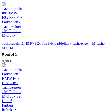
Tachonadeln für BMW F2x F3x F4x Farbfolien / Tachozeiger - M Tacho -
M Optik
0
out of 5
9,98
€