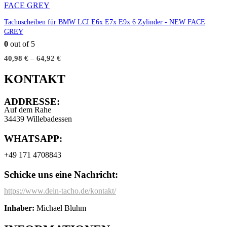
Tachoscheiben für BMW LCI E6x E7x E9x 6 Zylinder - NEW FACE
GREY
0
out of 5
40,98
€
–
64,92
€
KONTAKT
ADDRESSE:
Auf dem Rahe
34439 Willebadessen
WHATSAPP:
+49 171 4708843
Schicke uns eine Nachricht:
https://www.dein-tacho.de/kontakt/
Inhaber:
Michael Bluhm