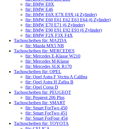
für: BMW E8X
für: BMW E46
für: BMW E6X E7X E9X (4 Zylinder)
für: BMW E60 E61 E62 E63 E64 (6 Zylinder)
für: BMW E70 E71 (6 Zylinder)
für: BMW E90 E91 E92 E93 (6 Zylinder)
für: BMW F2X F3X F4X
Tachoscheiben für: MAZDA
für: Mazda MX5 NB
Tachoscheiben für: MERCEDES
für: Mercedes E-Klasse W210
für: Mercedes M-Klasse
für: Mercedes SLK R170
Tachoscheiben für: OPEL
für: Opel Astra F Vectra A Calibra
für: Opel Astra H Zafira B
für: Opel Corsa D
Tachoscheiben für: PEUGEOT
für: Peugeot 206 Plus
Tachoscheiben für: SMART
für: Smart ForTwo 450
für: Smart ForTwo 451
für: Smart ForFour 454
Tachoscheiben für: TOYOTA
für: CELICA