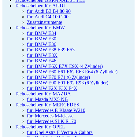
Tachoscheiben ORIGINAL STYLE
Tachoscheiben für: AUDI
für: Audi B3 B4 80 90
für: Audi C4 100 200
Zusatzinstrumente
Tachoscheiben für: BMW
für: BMW E34
für: BMW E30
für: BMW E36
für: BMW E38 E39 E53
für: BMW E8X
für: BMW E46
für: BMW E6X E7X E9X (4 Zylinder)
für: BMW E60 E61 E62 E63 E64 (6 Zylinder)
für: BMW E70 E71 (6 Zylinder)
für: BMW E90 E91 E92 E93 (6 Zylinder)
für: BMW F2X F3X F4X
Tachoscheiben für: MAZDA
für: Mazda MX5 NB
Tachoscheiben für: MERCEDES
für: Mercedes E-Klasse W210
für: Mercedes M-Klasse
für: Mercedes SLK R170
Tachoscheiben für: OPEL
für: Opel Astra F Vectra A Calibra