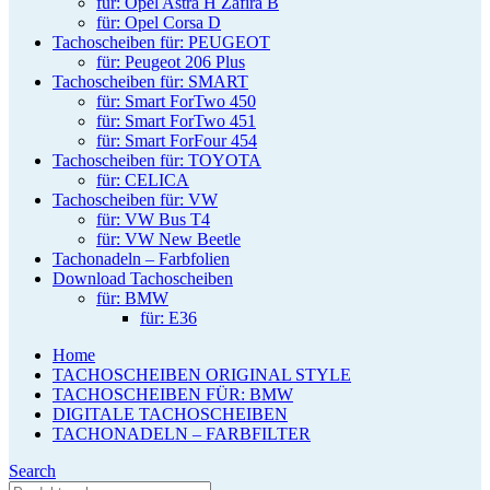
für: Opel Astra H Zafira B
für: Opel Corsa D
Tachoscheiben für: PEUGEOT
für: Peugeot 206 Plus
Tachoscheiben für: SMART
für: Smart ForTwo 450
für: Smart ForTwo 451
für: Smart ForFour 454
Tachoscheiben für: TOYOTA
für: CELICA
Tachoscheiben für: VW
für: VW Bus T4
für: VW New Beetle
Tachonadeln – Farbfolien
Download Tachoscheiben
für: BMW
für: E36
Home
TACHOSCHEIBEN ORIGINAL STYLE
TACHOSCHEIBEN FÜR: BMW
DIGITALE TACHOSCHEIBEN
TACHONADELN – FARBFILTER
Search