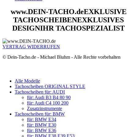
www.DEIN-TACHO.de
EXKLUSIVE
TACHOSCHEIBEN
EXKLUSIVES
DESIGN
IHR TACHOSPEZIALIST
VERTRAG WIDERRUFEN
© Dein-Tacho.de - Michael Bluhm - Alle Rechte vorbehalten
Alle Modelle
Tachoscheiben ORIGINAL STYLE
Tachoscheiben für: AUDI
für: Audi B3 B4 80 90
für: Audi C4 100 200
Zusatzinstrumente
Tachoscheiben für: BMW
für: BMW E34
für: BMW E30
für: BMW E36
für: BMW E38 E39 E53