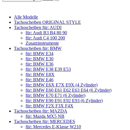
Alle Modelle
Tachoscheiben ORIGINAL STYLE
Tachoscheiben für: AUDI
für: Audi B3 B4 80 90
für: Audi C4 100 200
Zusatzinstrumente
Tachoscheiben für: BMW
für: BMW E34
für: BMW E30
für: BMW E36
für: BMW E38 E39 E53
für: BMW E8X
für: BMW E46
für: BMW E6X E7X E9X (4 Zylinder)
für: BMW E60 E61 E62 E63 E64 (6 Zylinder)
für: BMW E70 E71 (6 Zylinder)
für: BMW E90 E91 E92 E93 (6 Zylinder)
für: BMW F2X F3X F4X
Tachoscheiben für: MAZDA
für: Mazda MX5 NB
Tachoscheiben für: MERCEDES
für: Mercedes E-Klasse W210