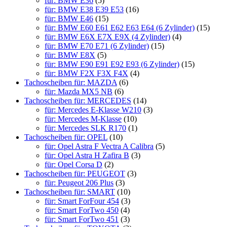
für: BMW E36
(5)
für: BMW E38 E39 E53
(16)
für: BMW E46
(15)
für: BMW E60 E61 E62 E63 E64 (6 Zylinder)
(15)
für: BMW E6X E7X E9X (4 Zylinder)
(4)
für: BMW E70 E71 (6 Zylinder)
(15)
für: BMW E8X
(5)
für: BMW E90 E91 E92 E93 (6 Zylinder)
(15)
für: BMW F2X F3X F4X
(4)
Tachoscheiben für: MAZDA
(6)
für: Mazda MX5 NB
(6)
Tachoscheiben für: MERCEDES
(14)
für: Mercedes E-Klasse W210
(3)
für: Mercedes M-Klasse
(10)
für: Mercedes SLK R170
(1)
Tachoscheiben für: OPEL
(10)
für: Opel Astra F Vectra A Calibra
(5)
für: Opel Astra H Zafira B
(3)
für: Opel Corsa D
(2)
Tachoscheiben für: PEUGEOT
(3)
für: Peugeot 206 Plus
(3)
Tachoscheiben für: SMART
(10)
für: Smart ForFour 454
(3)
für: Smart ForTwo 450
(4)
für: Smart ForTwo 451
(3)