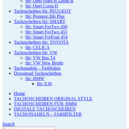
für: Opel Astra H Zafira B
für: Opel Corsa D
Tachoscheiben für: PEUGEOT
für: Peugeot 206 Plus
Tachoscheiben für: SMART
für: Smart ForTwo 450
für: Smart ForTwo 451
für: Smart ForFour 454
Tachoscheiben für: TOYOTA
für: CELICA
Tachoscheiben für: VW
für: VW Bus T4
für: VW New Beetle
Tachonadeln – Farbfolien
Download Tachoscheiben
für: BMW
für: E36
Home
TACHOSCHEIBEN ORIGINAL STYLE
TACHOSCHEIBEN FÜR: BMW
DIGITALE TACHOSCHEIBEN
TACHONADELN – FARBFILTER
Search