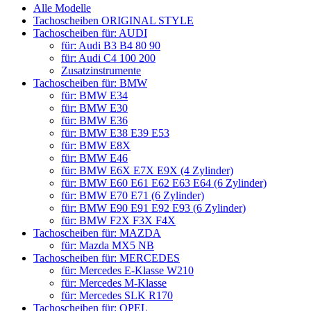
Alle Modelle
Tachoscheiben ORIGINAL STYLE
Tachoscheiben für: AUDI
für: Audi B3 B4 80 90
für: Audi C4 100 200
Zusatzinstrumente
Tachoscheiben für: BMW
für: BMW E34
für: BMW E30
für: BMW E36
für: BMW E38 E39 E53
für: BMW E8X
für: BMW E46
für: BMW E6X E7X E9X (4 Zylinder)
für: BMW E60 E61 E62 E63 E64 (6 Zylinder)
für: BMW E70 E71 (6 Zylinder)
für: BMW E90 E91 E92 E93 (6 Zylinder)
für: BMW F2X F3X F4X
Tachoscheiben für: MAZDA
für: Mazda MX5 NB
Tachoscheiben für: MERCEDES
für: Mercedes E-Klasse W210
für: Mercedes M-Klasse
für: Mercedes SLK R170
Tachoscheiben für: OPEL