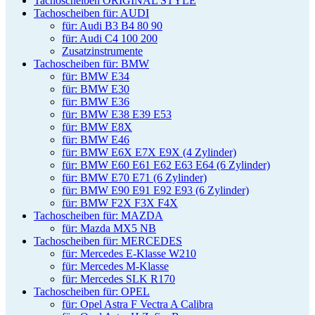
Tachoscheiben ORIGINAL STYLE
Tachoscheiben für: AUDI
für: Audi B3 B4 80 90
für: Audi C4 100 200
Zusatzinstrumente
Tachoscheiben für: BMW
für: BMW E34
für: BMW E30
für: BMW E36
für: BMW E38 E39 E53
für: BMW E8X
für: BMW E46
für: BMW E6X E7X E9X (4 Zylinder)
für: BMW E60 E61 E62 E63 E64 (6 Zylinder)
für: BMW E70 E71 (6 Zylinder)
für: BMW E90 E91 E92 E93 (6 Zylinder)
für: BMW F2X F3X F4X
Tachoscheiben für: MAZDA
für: Mazda MX5 NB
Tachoscheiben für: MERCEDES
für: Mercedes E-Klasse W210
für: Mercedes M-Klasse
für: Mercedes SLK R170
Tachoscheiben für: OPEL
für: Opel Astra F Vectra A Calibra