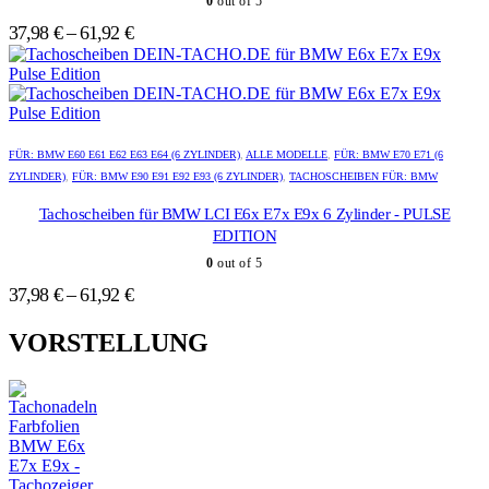
0
out of 5
Optionen
Optionen
können
können
37,98
€
–
61,92
€
auf
auf
der
der
Produktseite
Produktseite
gewählt
gewählt
werden
werden
Dieses
Dieses
Produkt
Produkt
FÜR: BMW E60 E61 E62 E63 E64 (6 ZYLINDER)
,
ALLE MODELLE
,
FÜR: BMW E70 E71 (6
weist
weist
ZYLINDER)
,
FÜR: BMW E90 E91 E92 E93 (6 ZYLINDER)
,
TACHOSCHEIBEN FÜR: BMW
mehrere
mehrere
Varianten
Varianten
Tachoscheiben für BMW LCI E6x E7x E9x 6 Zylinder - PULSE
auf.
auf.
EDITION
Die
Die
0
out of 5
Optionen
Optionen
können
können
37,98
€
–
61,92
€
auf
auf
der
der
VORSTELLUNG
Produktseite
Produktseite
gewählt
gewählt
werden
werden