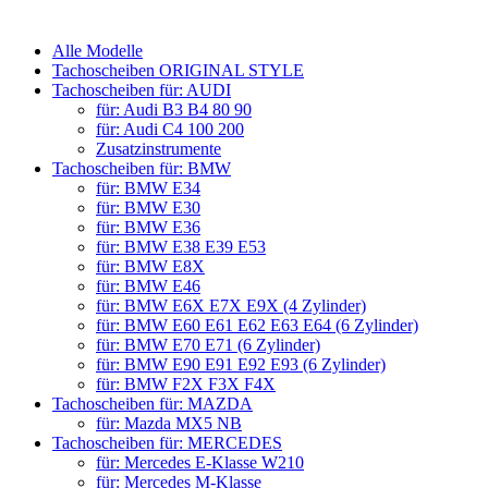
Alle Modelle
Tachoscheiben ORIGINAL STYLE
Tachoscheiben für: AUDI
für: Audi B3 B4 80 90
für: Audi C4 100 200
Zusatzinstrumente
Tachoscheiben für: BMW
für: BMW E34
für: BMW E30
für: BMW E36
für: BMW E38 E39 E53
für: BMW E8X
für: BMW E46
für: BMW E6X E7X E9X (4 Zylinder)
für: BMW E60 E61 E62 E63 E64 (6 Zylinder)
für: BMW E70 E71 (6 Zylinder)
für: BMW E90 E91 E92 E93 (6 Zylinder)
für: BMW F2X F3X F4X
Tachoscheiben für: MAZDA
für: Mazda MX5 NB
Tachoscheiben für: MERCEDES
für: Mercedes E-Klasse W210
für: Mercedes M-Klasse