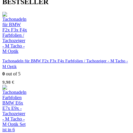
BESTSELLER
Tachonadeln für BMW F2x F3x F4x Farbfolien / Tachozeiger - M Tacho -
M Optik
0
out of 5
9,98
€