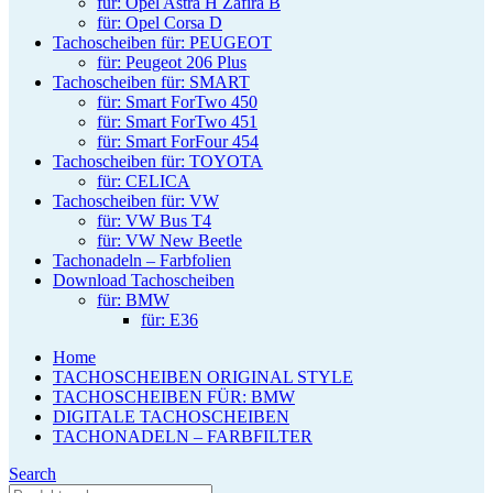
für: Opel Astra H Zafira B
für: Opel Corsa D
Tachoscheiben für: PEUGEOT
für: Peugeot 206 Plus
Tachoscheiben für: SMART
für: Smart ForTwo 450
für: Smart ForTwo 451
für: Smart ForFour 454
Tachoscheiben für: TOYOTA
für: CELICA
Tachoscheiben für: VW
für: VW Bus T4
für: VW New Beetle
Tachonadeln – Farbfolien
Download Tachoscheiben
für: BMW
für: E36
Home
TACHOSCHEIBEN ORIGINAL STYLE
TACHOSCHEIBEN FÜR: BMW
DIGITALE TACHOSCHEIBEN
TACHONADELN – FARBFILTER
Search