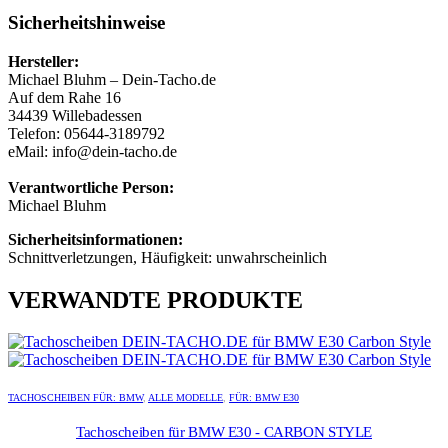
Sicherheitshinweise
Hersteller:
Michael Bluhm – Dein-Tacho.de
Auf dem Rahe 16
34439 Willebadessen
Telefon: 05644-3189792
eMail: info@dein-tacho.de
Verantwortliche Person:
Michael Bluhm
Sicherheitsinformationen:
Schnittverletzungen, Häufigkeit: unwahrscheinlich
VERWANDTE PRODUKTE
Dieses
Dieses
Produkt
Produkt
TACHOSCHEIBEN FÜR: BMW
,
ALLE MODELLE
,
FÜR: BMW E30
weist
weist
mehrere
mehrere
Tachoscheiben für BMW E30 - CARBON STYLE