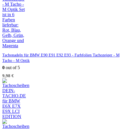
Tachonadeln für BMW E90 E91 E92 E93 - Farbfolien Tachozeiger - M
Tacho - M Optik
0
out of 5
9,98
€