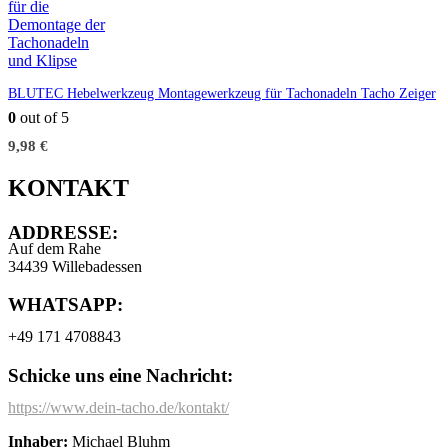
BLUTEC Hebelwerkzeug Montagewerkzeug für Tachonadeln Tacho Zeiger
0
out of 5
9,98
€
KONTAKT
ADDRESSE:
Auf dem Rahe
34439 Willebadessen
WHATSAPP:
+49 171 4708843
Schicke uns eine Nachricht:
https://www.dein-tacho.de/kontakt/
Inhaber:
Michael Bluhm