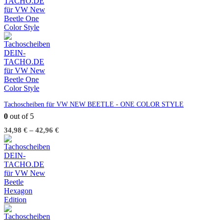
Tachoscheiben für VW NEW BEETLE - ONE COLOR STYLE
0
out of 5
34,98
€
–
42,96
€