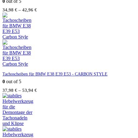
0
out of 5
34,98
€
–
42,96
€
Tachoscheiben für BMW E38 E39 E53 - CARBON STYLE
0
out of 5
37,98
€
–
53,94
€