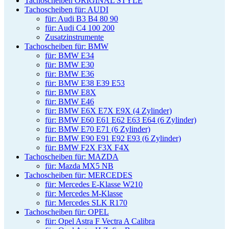
Tachoscheiben ORIGINAL STYLE
Tachoscheiben für: AUDI
für: Audi B3 B4 80 90
für: Audi C4 100 200
Zusatzinstrumente
Tachoscheiben für: BMW
für: BMW E34
für: BMW E30
für: BMW E36
für: BMW E38 E39 E53
für: BMW E8X
für: BMW E46
für: BMW E6X E7X E9X (4 Zylinder)
für: BMW E60 E61 E62 E63 E64 (6 Zylinder)
für: BMW E70 E71 (6 Zylinder)
für: BMW E90 E91 E92 E93 (6 Zylinder)
für: BMW F2X F3X F4X
Tachoscheiben für: MAZDA
für: Mazda MX5 NB
Tachoscheiben für: MERCEDES
für: Mercedes E-Klasse W210
für: Mercedes M-Klasse
für: Mercedes SLK R170
Tachoscheiben für: OPEL
für: Opel Astra F Vectra A Calibra