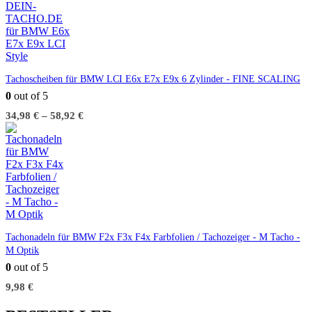
Tachoscheiben für BMW LCI E6x E7x E9x 6 Zylinder - FINE SCALING
0
out of 5
34,98
€
–
58,92
€
Tachonadeln für BMW F2x F3x F4x Farbfolien / Tachozeiger - M Tacho -
M Optik
0
out of 5
9,98
€