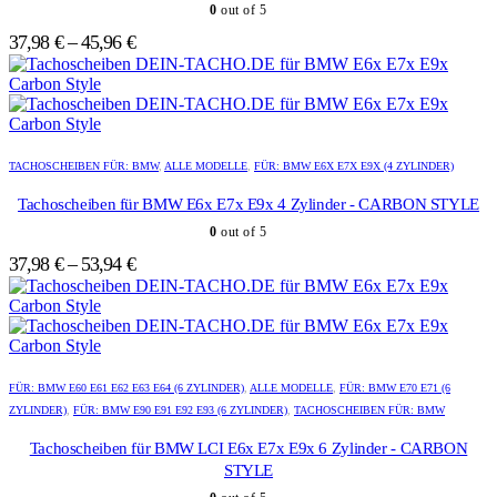
Varianten
Varianten
0
out of 5
auf.
auf.
Die
Die
37,98
€
–
45,96
€
Optionen
Optionen
können
können
auf
auf
der
der
Produktseite
Produktseite
Dieses
Dieses
gewählt
gewählt
Produkt
Produkt
TACHOSCHEIBEN FÜR: BMW
,
ALLE MODELLE
,
FÜR: BMW E6X E7X E9X (4 ZYLINDER)
werden
werden
weist
weist
mehrere
mehrere
Tachoscheiben für BMW E6x E7x E9x 4 Zylinder - CARBON STYLE
Varianten
Varianten
0
out of 5
auf.
auf.
Die
Die
37,98
€
–
53,94
€
Optionen
Optionen
können
können
auf
auf
der
der
Produktseite
Produktseite
Dieses
Dieses
gewählt
gewählt
Produkt
Produkt
FÜR: BMW E60 E61 E62 E63 E64 (6 ZYLINDER)
,
ALLE MODELLE
,
FÜR: BMW E70 E71 (6
werden
werden
weist
weist
ZYLINDER)
,
FÜR: BMW E90 E91 E92 E93 (6 ZYLINDER)
,
TACHOSCHEIBEN FÜR: BMW
mehrere
mehrere
Varianten
Varianten
Tachoscheiben für BMW LCI E6x E7x E9x 6 Zylinder - CARBON
auf.
auf.
STYLE
Die
Die