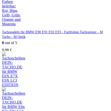
Tachonadeln für BMW E90 E91 E92 E93 - Farbfolien Tachozeiger - M
Tacho - M Optik
0
out of 5
9,98
€