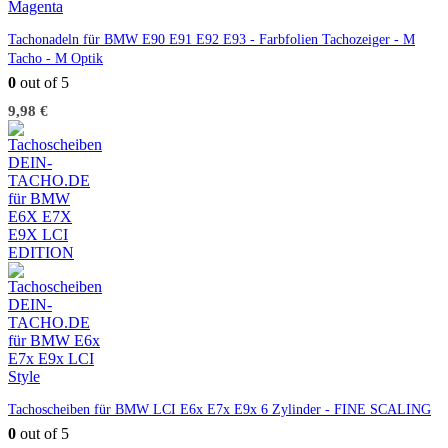
Tachonadeln für BMW E90 E91 E92 E93 - Farbfolien Tachozeiger - M
Tacho - M Optik
0
out of 5
9,98
€
Tachoscheiben für BMW LCI E6x E7x E9x 6 Zylinder - FINE SCALING
0
out of 5