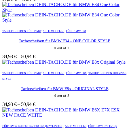
Optionen
Optionen
können
können
auf
auf
der
der
Produktseite
Produktseite
Dieses
Dieses
gewählt
gewählt
Produkt
Produkt
TACHOSCHEIBEN FÜR: BMW
,
ALLE MODELLE
,
FÜR: BMW E34
werden
werden
weist
weist
mehrere
mehrere
Tachoscheiben für BMW E34 - ONE COLOR STYLE
Varianten
Varianten
0
out of 5
auf.
auf.
Die
Die
34,98
€
–
50,94
€
Optionen
Optionen
können
können
Dieses
Dieses
auf
auf
Produkt
Produkt
TACHOSCHEIBEN FÜR: BMW
,
ALLE MODELLE
,
FÜR: BMW E8X
,
TACHOSCHEIBEN ORIGINAL
der
der
weist
weist
STYLE
Produktseite
Produktseite
mehrere
mehrere
gewählt
gewählt
Varianten
Varianten
Tachoscheiben für BMW E8x - ORIGINAL STYLE
werden
werden
auf.
auf.
0
out of 5
Die
Die
Optionen
Optionen
34,98
€
–
50,94
€
können
können
auf
auf
der
der
Dieses
Dieses
Produktseite
Produktseite
Produkt
Produkt
FÜR: BMW E60 E61 E62 E63 E64 (6 ZYLINDER)
,
ALLE MODELLE
,
FÜR: BMW E70 E71 (6