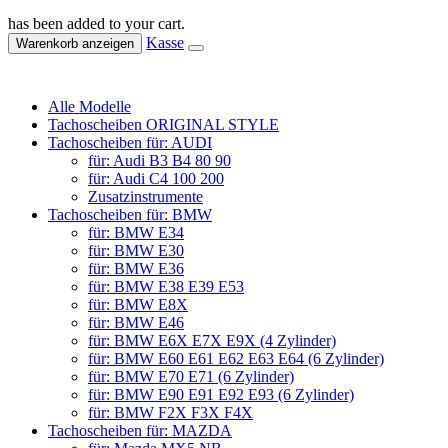
has been added to your cart.
Kasse
Warenkorb anzeigen
Alle Modelle
Tachoscheiben ORIGINAL STYLE
Tachoscheiben für: AUDI
für: Audi B3 B4 80 90
für: Audi C4 100 200
Zusatzinstrumente
Tachoscheiben für: BMW
für: BMW E34
für: BMW E30
für: BMW E36
für: BMW E38 E39 E53
für: BMW E8X
für: BMW E46
für: BMW E6X E7X E9X (4 Zylinder)
für: BMW E60 E61 E62 E63 E64 (6 Zylinder)
für: BMW E70 E71 (6 Zylinder)
für: BMW E90 E91 E92 E93 (6 Zylinder)
für: BMW F2X F3X F4X
Tachoscheiben für: MAZDA