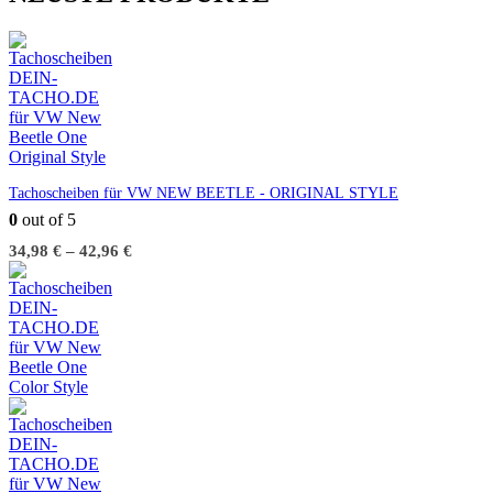
Tachoscheiben für VW NEW BEETLE - ORIGINAL STYLE
0
out of 5
34,98
€
–
42,96
€