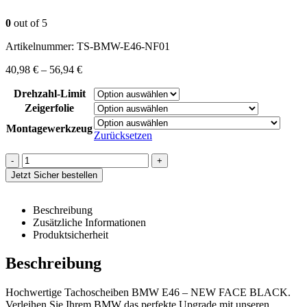
0
out of 5
Artikelnummer:
TS-BMW-E46-NF01
40,98
€
–
56,94
€
Drehzahl-Limit
Zeigerfolie
Montagewerkzeug
Zurücksetzen
-
+
Jetzt Sicher bestellen
Beschreibung
Zusätzliche Informationen
Produktsicherheit
Beschreibung
Hochwertige Tachoscheiben BMW E46 – NEW FACE BLACK.
Verleihen Sie Ihrem BMW das perfekte Upgrade mit unseren