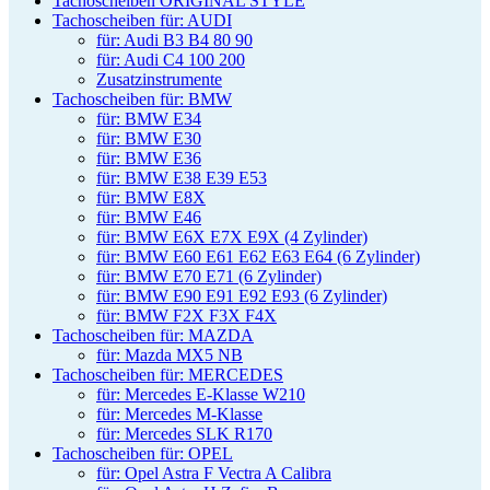
Tachoscheiben ORIGINAL STYLE
Tachoscheiben für: AUDI
für: Audi B3 B4 80 90
für: Audi C4 100 200
Zusatzinstrumente
Tachoscheiben für: BMW
für: BMW E34
für: BMW E30
für: BMW E36
für: BMW E38 E39 E53
für: BMW E8X
für: BMW E46
für: BMW E6X E7X E9X (4 Zylinder)
für: BMW E60 E61 E62 E63 E64 (6 Zylinder)
für: BMW E70 E71 (6 Zylinder)
für: BMW E90 E91 E92 E93 (6 Zylinder)
für: BMW F2X F3X F4X
Tachoscheiben für: MAZDA
für: Mazda MX5 NB
Tachoscheiben für: MERCEDES
für: Mercedes E-Klasse W210
für: Mercedes M-Klasse
für: Mercedes SLK R170
Tachoscheiben für: OPEL
für: Opel Astra F Vectra A Calibra