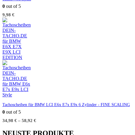
0
out of 5
9,98
€
Tachoscheiben für BMW LCI E6x E7x E9x 6 Zylinder - FINE SCALING
0
out of 5
34,98
€
–
58,92
€
NEUSTE PRODUKTE