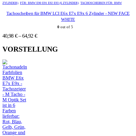
gewählt
gewählt
weist
weist
ZYLINDER)
,
FÜR: BMW E90 E91 E92 E93 (6 ZYLINDER)
,
TACHOSCHEIBEN FÜR: BMW
werden
werden
mehrere
mehrere
Varianten
Varianten
Tachoscheiben für BMW LCI E6x E7x E9x 6 Zylinder - NEW FACE
auf.
auf.
WHITE
Die
Die
0
out of 5
Optionen
Optionen
können
können
40,98
€
–
64,92
€
auf
auf
der
der
VORSTELLUNG
Produktseite
Produktseite
gewählt
gewählt
werden
werden