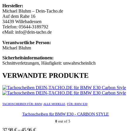
Hersteller:
Michael Bluhm – Dein-Tacho.de
Auf dem Rahe 16
34439 Willebadessen
Telefon: 05644-3189792
eMail: info@dein-tacho.de
Verantwortliche Person:
Michael Bluhm
Sicherheitsinformationen:
Schnittverletzungen, Häufigkeit: unwahrscheinlich
VERWANDTE PRODUKTE
Dieses
Dieses
Produkt
Produkt
TACHOSCHEIBEN FÜR: BMW
,
ALLE MODELLE
,
FÜR: BMW E30
weist
weist
mehrere
mehrere
Tachoscheiben für BMW E30 - CARBON STYLE
Varianten
Varianten
0
out of 5
auf.
auf.
Die
Die
37,98
€
–
45,96
€