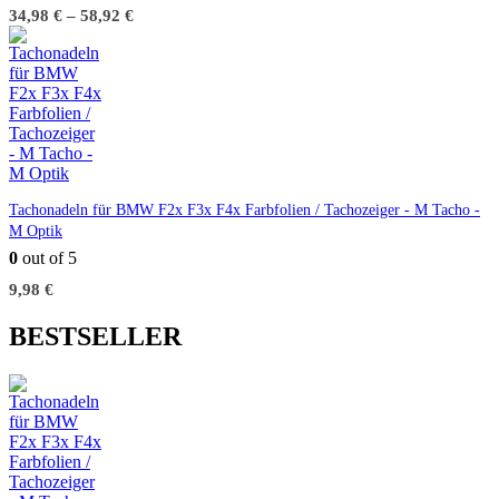
34,98
€
–
58,92
€
Tachonadeln für BMW F2x F3x F4x Farbfolien / Tachozeiger - M Tacho -
M Optik
0
out of 5
9,98
€
BESTSELLER