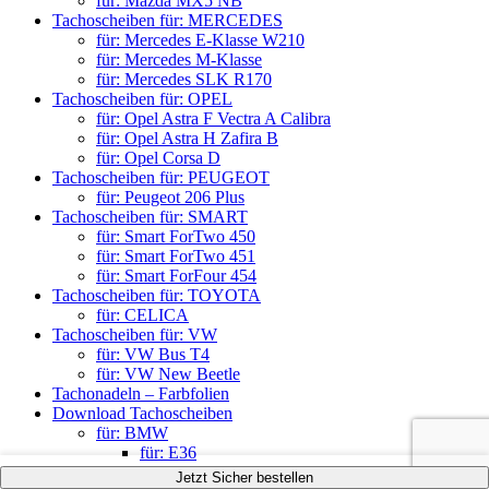
für: Mazda MX5 NB
Tachoscheiben für: MERCEDES
für: Mercedes E-Klasse W210
für: Mercedes M-Klasse
für: Mercedes SLK R170
Tachoscheiben für: OPEL
für: Opel Astra F Vectra A Calibra
für: Opel Astra H Zafira B
für: Opel Corsa D
Tachoscheiben für: PEUGEOT
für: Peugeot 206 Plus
Tachoscheiben für: SMART
für: Smart ForTwo 450
für: Smart ForTwo 451
für: Smart ForFour 454
Tachoscheiben für: TOYOTA
für: CELICA
Tachoscheiben für: VW
für: VW Bus T4
für: VW New Beetle
Tachonadeln – Farbfolien
Download Tachoscheiben
für: BMW
für: E36
Log In
AUSFÜHRUNG WÄHLEN
AUSFÜHRUNG WÄHLEN
AUSFÜHRUNG WÄHLEN
AUSFÜHRUNG WÄHLEN
Jetzt Sicher bestellen