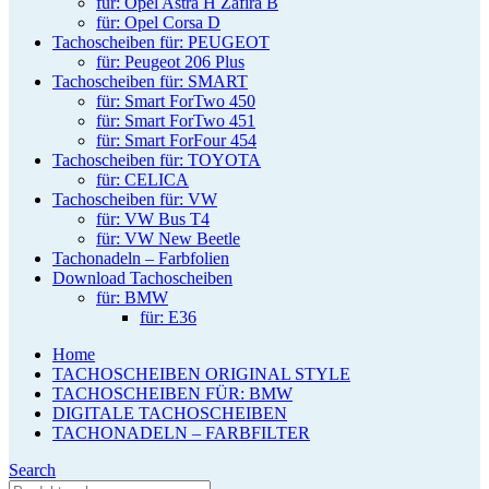
für: Opel Astra H Zafira B
für: Opel Corsa D
Tachoscheiben für: PEUGEOT
für: Peugeot 206 Plus
Tachoscheiben für: SMART
für: Smart ForTwo 450
für: Smart ForTwo 451
für: Smart ForFour 454
Tachoscheiben für: TOYOTA
für: CELICA
Tachoscheiben für: VW
für: VW Bus T4
für: VW New Beetle
Tachonadeln – Farbfolien
Download Tachoscheiben
für: BMW
für: E36
Home
TACHOSCHEIBEN ORIGINAL STYLE
TACHOSCHEIBEN FÜR: BMW
DIGITALE TACHOSCHEIBEN
TACHONADELN – FARBFILTER
Search