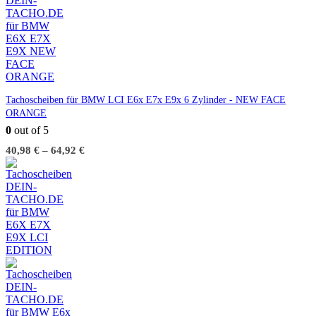
Tachoscheiben für BMW LCI E6x E7x E9x 6 Zylinder - NEW FACE
ORANGE
0
out of 5
40,98
€
–
64,92
€