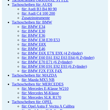
Tachoscheiben ORIGINAL STYLE
Tachoscheiben für: AUDI
für: Audi B3 B4 80 90
für: Audi C4 100 200
Zusatzinstrumente
Tachoscheiben für: BMW
für: BMW E34
für: BMW E30
für: BMW E36
für: BMW E38 E39 E53
für: BMW E8X
für: BMW E46
für: BMW E6X E7X E9X (4 Zylinder)
für: BMW E60 E61 E62 E63 E64 (6 Zylinder)
für: BMW E70 E71 (6 Zylinder)
für: BMW E90 E91 E92 E93 (6 Zylinder)
für: BMW F2X F3X F4X
Tachoscheiben für: MAZDA
für: Mazda MX5 NB
Tachoscheiben für: MERCEDES
für: Mercedes E-Klasse W210
für: Mercedes M-Klasse
für: Mercedes SLK R170
Tachoscheiben für: OPEL
für: Opel Astra F Vectra A Calibra