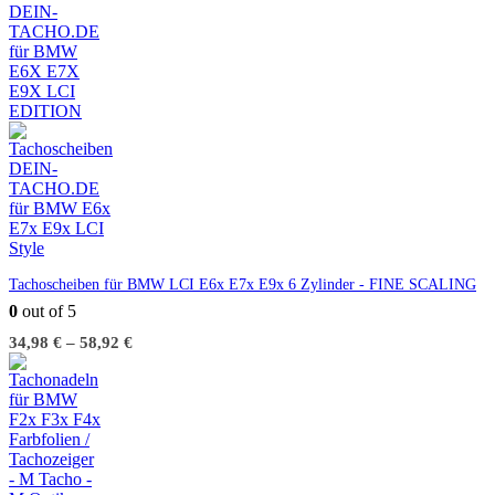
Tachoscheiben für BMW LCI E6x E7x E9x 6 Zylinder - FINE SCALING
0
out of 5
34,98
€
–
58,92
€