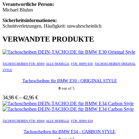
Verantwortliche Person:
Michael Bluhm
Sicherheitsinformationen:
Schnittverletzungen, Häufigkeit: unwahrscheinlich
VERWANDTE PRODUKTE
Dieses
Dieses
Produkt
Produkt
TACHOSCHEIBEN FÜR: BMW
,
ALLE MODELLE
,
FÜR: BMW E30
,
TACHOSCHEIBEN ORIGINAL
weist
weist
STYLE
mehrere
mehrere
Varianten
Varianten
Tachoscheiben für BMW E30 - ORIGINAL STYLE
auf.
auf.
0
out of 5
Die
Die
Optionen
Optionen
34,98
€
–
42,96
€
können
können
auf
auf
der
der
Dieses
Dieses
Produktseite
Produktseite
Produkt
Produkt
TACHOSCHEIBEN FÜR: BMW
,
ALLE MODELLE
,
FÜR: BMW E34
gewählt
gewählt
weist
weist
werden
werden
mehrere
mehrere
Tachoscheiben für BMW E34 - CARBON STYLE
Varianten
Varianten