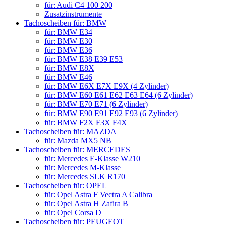
für: Audi C4 100 200
Zusatzinstrumente
Tachoscheiben für: BMW
für: BMW E34
für: BMW E30
für: BMW E36
für: BMW E38 E39 E53
für: BMW E8X
für: BMW E46
für: BMW E6X E7X E9X (4 Zylinder)
für: BMW E60 E61 E62 E63 E64 (6 Zylinder)
für: BMW E70 E71 (6 Zylinder)
für: BMW E90 E91 E92 E93 (6 Zylinder)
für: BMW F2X F3X F4X
Tachoscheiben für: MAZDA
für: Mazda MX5 NB
Tachoscheiben für: MERCEDES
für: Mercedes E-Klasse W210
für: Mercedes M-Klasse
für: Mercedes SLK R170
Tachoscheiben für: OPEL
für: Opel Astra F Vectra A Calibra
für: Opel Astra H Zafira B
für: Opel Corsa D
Tachoscheiben für: PEUGEOT