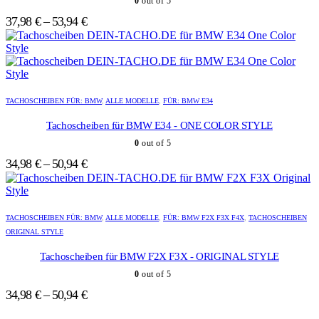
0
out of 5
auf.
auf.
Die
Die
37,98
€
–
53,94
€
Optionen
Optionen
können
können
auf
auf
der
der
Produktseite
Produktseite
Dieses
Dieses
gewählt
gewählt
Produkt
Produkt
TACHOSCHEIBEN FÜR: BMW
,
ALLE MODELLE
,
FÜR: BMW E34
werden
werden
weist
weist
mehrere
mehrere
Tachoscheiben für BMW E34 - ONE COLOR STYLE
Varianten
Varianten
0
out of 5
auf.
auf.
Die
Die
34,98
€
–
50,94
€
Optionen
Optionen
können
können
auf
auf
Dieses
Dieses
der
der
Produkt
Produkt
TACHOSCHEIBEN FÜR: BMW
,
ALLE MODELLE
,
FÜR: BMW F2X F3X F4X
,
TACHOSCHEIBEN
Produktseite
Produktseite
weist
weist
ORIGINAL STYLE
gewählt
gewählt
mehrere
mehrere
werden
werden
Varianten
Varianten
Tachoscheiben für BMW F2X F3X - ORIGINAL STYLE
auf.
auf.
0
out of 5
Die
Die
Optionen
Optionen
34,98
€
–
50,94
€
können
können
auf
auf