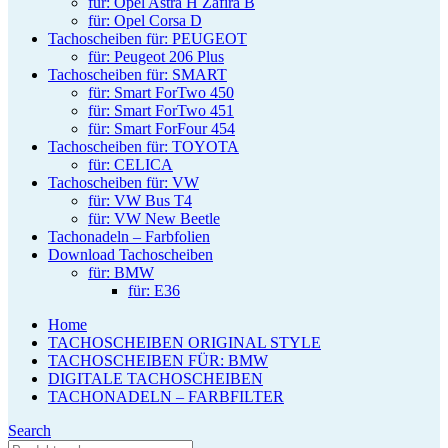
für: Opel Astra H Zafira B
für: Opel Corsa D
Tachoscheiben für: PEUGEOT
für: Peugeot 206 Plus
Tachoscheiben für: SMART
für: Smart ForTwo 450
für: Smart ForTwo 451
für: Smart ForFour 454
Tachoscheiben für: TOYOTA
für: CELICA
Tachoscheiben für: VW
für: VW Bus T4
für: VW New Beetle
Tachonadeln – Farbfolien
Download Tachoscheiben
für: BMW
für: E36
Home
TACHOSCHEIBEN ORIGINAL STYLE
TACHOSCHEIBEN FÜR: BMW
DIGITALE TACHOSCHEIBEN
TACHONADELN – FARBFILTER
Search