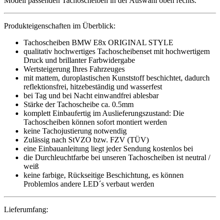
Modell passenden Tachoscheiben in der Auswahl oben rechts.
Produkteigenschaften im Überblick:
Tachoscheiben BMW E8x ORIGINAL STYLE
qualitativ hochwertiges Tachoscheibenset mit hochwertigem
Druck und brillanter Farbwidergabe
Wertsteigerung Ihres Fahrzeuges
mit mattem, duroplastischen Kunststoff beschichtet, dadurch
reflektionsfrei, hitzebeständig und wasserfest
bei Tag und bei Nacht einwandfrei ablesbar
Stärke der Tachoscheibe ca. 0.5mm
komplett Einbaufertig im Auslieferungszustand: Die
Tachoscheiben können sofort montiert werden
keine Tachojustierung notwendig
Zulässig nach StVZO bzw. FZV (TÜV)
eine Einbauanleitung liegt jeder Sendung kostenlos bei
die Durchleuchtfarbe bei unseren Tachoscheiben ist neutral /
weiß
keine farbige, Rückseitige Beschichtung, es können
Problemlos andere LED´s verbaut werden
Lieferumfang: