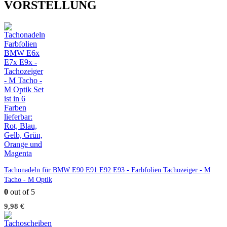
VORSTELLUNG
der
der
Produktseite
Produktseite
gewählt
gewählt
werden
werden
Tachonadeln für BMW E90 E91 E92 E93 - Farbfolien Tachozeiger - M
Tacho - M Optik
0
out of 5
9,98
€