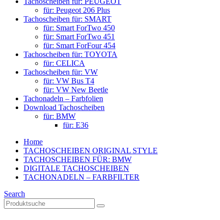
Tachoscheiben für: PEUGEOT
für: Peugeot 206 Plus
Tachoscheiben für: SMART
für: Smart ForTwo 450
für: Smart ForTwo 451
für: Smart ForFour 454
Tachoscheiben für: TOYOTA
für: CELICA
Tachoscheiben für: VW
für: VW Bus T4
für: VW New Beetle
Tachonadeln – Farbfolien
Download Tachoscheiben
für: BMW
für: E36
Home
TACHOSCHEIBEN ORIGINAL STYLE
TACHOSCHEIBEN FÜR: BMW
DIGITALE TACHOSCHEIBEN
TACHONADELN – FARBFILTER
Search