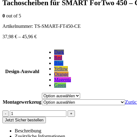
Tachoscheiben für SMART ForTwo 450
0
out of 5
Artikelnummer:
TS-SMART-FT450-CE
37,98
€
–
45,96
€
Dark
Red
Blue
Yellow
Design-Auswahl
Orange
Magenta
Green
Montagewerkzeug
Zurüc
-
+
Jetzt Sicher bestellen
Beschreibung
Zusätzliche Informationen