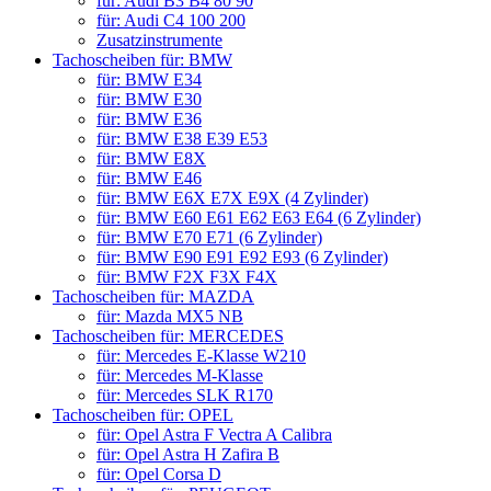
für: Audi B3 B4 80 90
für: Audi C4 100 200
Zusatzinstrumente
Tachoscheiben für: BMW
für: BMW E34
für: BMW E30
für: BMW E36
für: BMW E38 E39 E53
für: BMW E8X
für: BMW E46
für: BMW E6X E7X E9X (4 Zylinder)
für: BMW E60 E61 E62 E63 E64 (6 Zylinder)
für: BMW E70 E71 (6 Zylinder)
für: BMW E90 E91 E92 E93 (6 Zylinder)
für: BMW F2X F3X F4X
Tachoscheiben für: MAZDA
für: Mazda MX5 NB
Tachoscheiben für: MERCEDES
für: Mercedes E-Klasse W210
für: Mercedes M-Klasse
für: Mercedes SLK R170
Tachoscheiben für: OPEL
für: Opel Astra F Vectra A Calibra
für: Opel Astra H Zafira B
für: Opel Corsa D