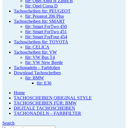
für: Opel Astra H Zafira B
für: Opel Corsa D
Tachoscheiben für: PEUGEOT
für: Peugeot 206 Plus
Tachoscheiben für: SMART
für: Smart ForTwo 450
für: Smart ForTwo 451
für: Smart ForFour 454
Tachoscheiben für: TOYOTA
für: CELICA
Tachoscheiben für: VW
für: VW Bus T4
für: VW New Beetle
Tachonadeln – Farbfolien
Download Tachoscheiben
für: BMW
für: E36
Home
TACHOSCHEIBEN ORIGINAL STYLE
TACHOSCHEIBEN FÜR: BMW
DIGITALE TACHOSCHEIBEN
TACHONADELN – FARBFILTER
Search