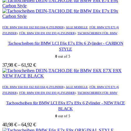
auf
auf
der
der
Produktseite
Produktseite
gewählt
gewählt
Dieses
Dieses
werden
werden
Produkt
Produkt
FÜR: BMW E60 E61 E62 E63 E64 (6 ZYLINDER)
,
ALLE MODELLE
,
FÜR: BMW E70 E71 (6
weist
weist
ZYLINDER)
,
FÜR: BMW E90 E91 E92 E93 (6 ZYLINDER)
,
TACHOSCHEIBEN FÜR: BMW
mehrere
mehrere
Varianten
Varianten
Tachoscheiben für BMW LCI E6x E7x E9x 6 Zylinder - CARBON
auf.
auf.
STYLE
Die
Die
0
out of 5
Optionen
Optionen
können
können
37,98
€
–
61,92
€
auf
auf
der
der
Produktseite
Produktseite
Dieses
Dieses
gewählt
gewählt
Produkt
Produkt
FÜR: BMW E60 E61 E62 E63 E64 (6 ZYLINDER)
,
ALLE MODELLE
,
FÜR: BMW E70 E71 (6
werden
werden
weist
weist
ZYLINDER)
,
FÜR: BMW E90 E91 E92 E93 (6 ZYLINDER)
,
TACHOSCHEIBEN FÜR: BMW
mehrere
mehrere
Varianten
Varianten
Tachoscheiben für BMW LCI E6x E7x E9x 6 Zylinder - NEW FACE
auf.
auf.
BLACK
Die
Die
0
out of 5
Optionen
Optionen
können
können
40,98
€
–
64,92
€
auf
auf