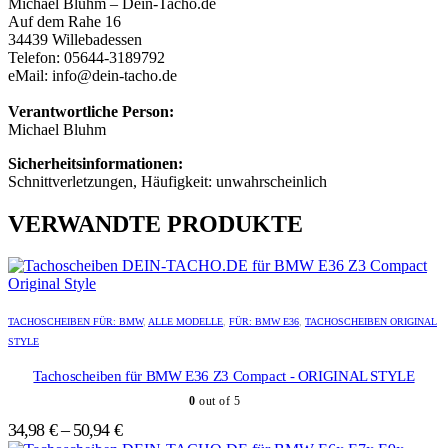
Michael Bluhm – Dein-Tacho.de
Auf dem Rahe 16
34439 Willebadessen
Telefon: 05644-3189792
eMail: info@dein-tacho.de
Verantwortliche Person:
Michael Bluhm
Sicherheitsinformationen:
Schnittverletzungen, Häufigkeit: unwahrscheinlich
VERWANDTE PRODUKTE
Dieses
Dieses
Produkt
Produkt
TACHOSCHEIBEN FÜR: BMW
,
ALLE MODELLE
,
FÜR: BMW E36
,
TACHOSCHEIBEN ORIGINAL
weist
weist
STYLE
mehrere
mehrere
Varianten
Varianten
Tachoscheiben für BMW E36 Z3 Compact - ORIGINAL STYLE
auf.
auf.
0
out of 5
Die
Die
Optionen
Optionen
34,98
€
–
50,94
€
können
können