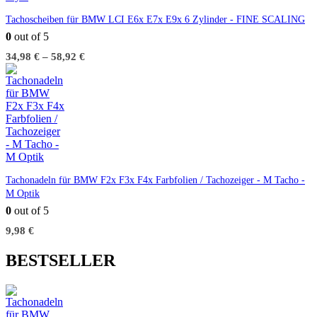
Tachoscheiben für BMW LCI E6x E7x E9x 6 Zylinder - FINE SCALING
0
out of 5
34,98
€
–
58,92
€
Tachonadeln für BMW F2x F3x F4x Farbfolien / Tachozeiger - M Tacho -
M Optik
0
out of 5
9,98
€
BESTSELLER