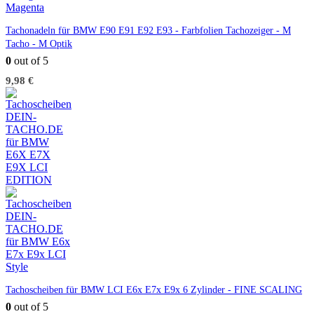
Tachonadeln für BMW E90 E91 E92 E93 - Farbfolien Tachozeiger - M
Tacho - M Optik
0
out of 5
9,98
€
Tachoscheiben für BMW LCI E6x E7x E9x 6 Zylinder - FINE SCALING
0
out of 5