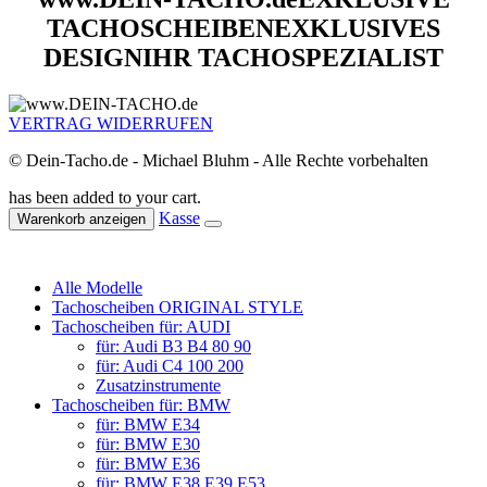
TACHOSCHEIBEN
EXKLUSIVES
DESIGN
IHR TACHOSPEZIALIST
VERTRAG WIDERRUFEN
© Dein-Tacho.de - Michael Bluhm - Alle Rechte vorbehalten
has been added to your cart.
Kasse
Warenkorb anzeigen
Alle Modelle
Tachoscheiben ORIGINAL STYLE
Tachoscheiben für: AUDI
für: Audi B3 B4 80 90
für: Audi C4 100 200
Zusatzinstrumente
Tachoscheiben für: BMW
für: BMW E34
für: BMW E30
für: BMW E36
für: BMW E38 E39 E53