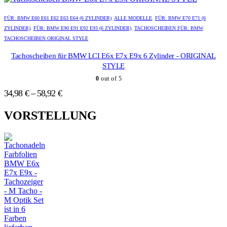
der
der
Dieses
Dieses
Produktseite
Produktseite
Produkt
Produkt
FÜR: BMW E60 E61 E62 E63 E64 (6 ZYLINDER)
,
ALLE MODELLE
,
FÜR: BMW E70 E71 (6
gewählt
gewählt
weist
weist
ZYLINDER)
,
FÜR: BMW E90 E91 E92 E93 (6 ZYLINDER)
,
TACHOSCHEIBEN FÜR: BMW
,
werden
werden
mehrere
mehrere
TACHOSCHEIBEN ORIGINAL STYLE
Varianten
Varianten
auf.
auf.
Tachoscheiben für BMW LCI E6x E7x E9x 6 Zylinder - ORIGINAL
Die
Die
STYLE
Optionen
Optionen
0
out of 5
können
können
auf
auf
34,98
€
–
58,92
€
der
der
Produktseite
Produktseite
VORSTELLUNG
gewählt
gewählt
werden
werden