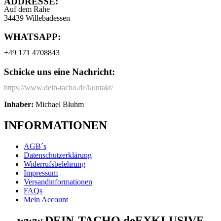
ADDRESSE:
Auf dem Rahe
34439 Willebadessen
WHATSAPP:
+49 171 4708843
Schicke uns eine Nachricht:
https://www.dein-tacho.de/kontakt/
Inhaber:
Michael Bluhm
INFORMATIONEN
AGB´s
Datenschutzerklärung
Widerrufsbelehrung
Impressum
Versandinformationen
FAQs
Mein Account
www.DEIN-TACHO.de
EXKLUSIVE