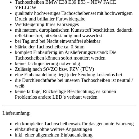
Tachoscheiben BMW E38 E39 E53 – NEW FACE
YELLOW
qualitativ hochwertiges Tachoscheibenset mit hochwertigem
Druck und brillanter Farbwidergabe
Wertsteigerung Ihres Fahrzeuges
mit mattem, duroplastischen Kunststoff beschichtet, dadurch
reflektionsfrei, hitzebeständig und wasserfest
bei Tag und bei Nacht einwandfrei ablesbar
Stärke der Tachoscheibe ca. 0.5mm
komplett Einbaufertig im Auslieferungszustand: Die
Tachoscheiben können sofort montiert werden
keine Tachojustierung notwendig
Zulässig nach StVZO bzw. FZV (TÜV)
eine Einbauanleitung liegt jeder Sendung kostenlos bei
die Durchleuchtfarbe bei unseren Tachoscheiben ist neutral /
weiß
keine farbige, Rückseitige Beschichtung, es können
Problemlos andere LED´s verbaut werden
Lieferumfang:
ein kompletter Tachoscheibensatz für das genannte Fahrzeug
einbaufertig ohne weitere Anpassungen
inkl. einer allgemeinen Einbauanleitung