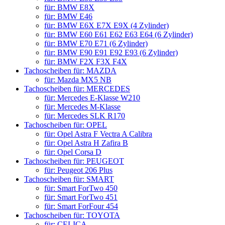
für: BMW E8X
für: BMW E46
für: BMW E6X E7X E9X (4 Zylinder)
für: BMW E60 E61 E62 E63 E64 (6 Zylinder)
für: BMW E70 E71 (6 Zylinder)
für: BMW E90 E91 E92 E93 (6 Zylinder)
für: BMW F2X F3X F4X
Tachoscheiben für: MAZDA
für: Mazda MX5 NB
Tachoscheiben für: MERCEDES
für: Mercedes E-Klasse W210
für: Mercedes M-Klasse
für: Mercedes SLK R170
Tachoscheiben für: OPEL
für: Opel Astra F Vectra A Calibra
für: Opel Astra H Zafira B
für: Opel Corsa D
Tachoscheiben für: PEUGEOT
für: Peugeot 206 Plus
Tachoscheiben für: SMART
für: Smart ForTwo 450
für: Smart ForTwo 451
für: Smart ForFour 454
Tachoscheiben für: TOYOTA
für: CELICA