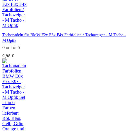
Tachonadeln für BMW F2x F3x F4x Farbfolien / Tachozeiger - M Tacho -
M Optik
0
out of 5
9,98
€