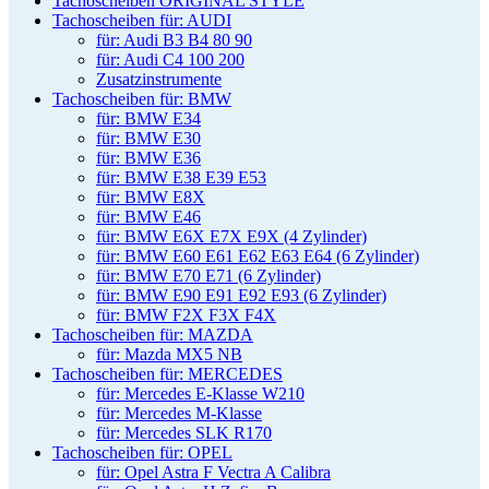
Tachoscheiben ORIGINAL STYLE
Tachoscheiben für: AUDI
für: Audi B3 B4 80 90
für: Audi C4 100 200
Zusatzinstrumente
Tachoscheiben für: BMW
für: BMW E34
für: BMW E30
für: BMW E36
für: BMW E38 E39 E53
für: BMW E8X
für: BMW E46
für: BMW E6X E7X E9X (4 Zylinder)
für: BMW E60 E61 E62 E63 E64 (6 Zylinder)
für: BMW E70 E71 (6 Zylinder)
für: BMW E90 E91 E92 E93 (6 Zylinder)
für: BMW F2X F3X F4X
Tachoscheiben für: MAZDA
für: Mazda MX5 NB
Tachoscheiben für: MERCEDES
für: Mercedes E-Klasse W210
für: Mercedes M-Klasse
für: Mercedes SLK R170
Tachoscheiben für: OPEL
für: Opel Astra F Vectra A Calibra