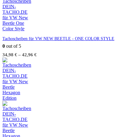
Tachoscheiben für VW NEW BEETLE - ONE COLOR STYLE
0
out of 5
34,98
€
–
42,96
€