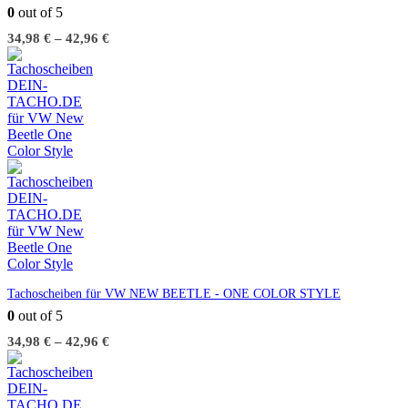
0
out of 5
34,98
€
–
42,96
€
Tachoscheiben für VW NEW BEETLE - ONE COLOR STYLE
0
out of 5
34,98
€
–
42,96
€