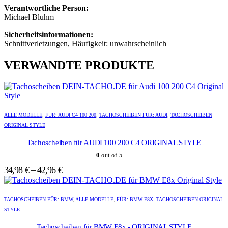
Verantwortliche Person:
Michael Bluhm
Sicherheitsinformationen:
Schnittverletzungen, Häufigkeit: unwahrscheinlich
VERWANDTE PRODUKTE
Dieses
Dieses
Produkt
Produkt
ALLE MODELLE
,
FÜR: AUDI C4 100 200
,
TACHOSCHEIBEN FÜR: AUDI
,
TACHOSCHEIBEN
weist
weist
ORIGINAL STYLE
mehrere
mehrere
Varianten
Varianten
Tachoscheiben für AUDI 100 200 C4 ORIGINAL STYLE
auf.
auf.
0
out of 5
Die
Die
Optionen
Optionen
34,98
€
–
42,96
€
können
können
auf
auf
Dieses
Dieses
der
der
Produkt
Produkt
TACHOSCHEIBEN FÜR: BMW
,
ALLE MODELLE
,
FÜR: BMW E8X
,
TACHOSCHEIBEN ORIGINAL
Produktseite
Produktseite
weist
weist
STYLE
gewählt
gewählt
mehrere
mehrere
werden
werden
Varianten
Varianten
Tachoscheiben für BMW E8x - ORIGINAL STYLE