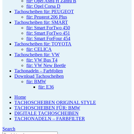
für: Opel Astra H Zafira B
für: Opel Corsa D
Tachoscheiben für: PEUGEOT
für: Peugeot 206 Plus
Tachoscheiben für: SMART
für: Smart ForTwo 450
für: Smart ForTwo 451
für: Smart ForFour 454
Tachoscheiben für: TOYOTA
für: CELICA
Tachoscheiben für: VW
für: VW Bus T4
für: VW New Beetle
Tachonadeln – Farbfolien
Download Tachoscheiben
für: BMW
für: E36
Home
TACHOSCHEIBEN ORIGINAL STYLE
TACHOSCHEIBEN FÜR: BMW
DIGITALE TACHOSCHEIBEN
TACHONADELN – FARBFILTER
Search