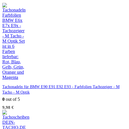
der
der
Produktseite
Produktseite
gewählt
gewählt
werden
werden
Tachonadeln für BMW E90 E91 E92 E93 - Farbfolien Tachozeiger - M
Tacho - M Optik
0
out of 5
9,98
€