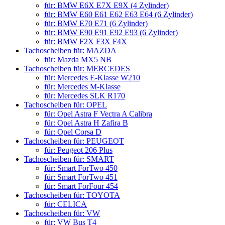
für: BMW E6X E7X E9X (4 Zylinder)
für: BMW E60 E61 E62 E63 E64 (6 Zylinder)
für: BMW E70 E71 (6 Zylinder)
für: BMW E90 E91 E92 E93 (6 Zylinder)
für: BMW F2X F3X F4X
Tachoscheiben für: MAZDA
für: Mazda MX5 NB
Tachoscheiben für: MERCEDES
für: Mercedes E-Klasse W210
für: Mercedes M-Klasse
für: Mercedes SLK R170
Tachoscheiben für: OPEL
für: Opel Astra F Vectra A Calibra
für: Opel Astra H Zafira B
für: Opel Corsa D
Tachoscheiben für: PEUGEOT
für: Peugeot 206 Plus
Tachoscheiben für: SMART
für: Smart ForTwo 450
für: Smart ForTwo 451
für: Smart ForFour 454
Tachoscheiben für: TOYOTA
für: CELICA
Tachoscheiben für: VW
für: VW Bus T4