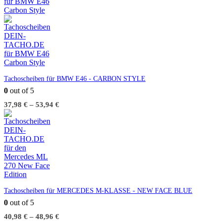
Tachoscheiben für BMW E46 - CARBON STYLE
0
out of 5
37,98
€
–
53,94
€
Tachoscheiben für MERCEDES M-KLASSE - NEW FACE BLUE
0
out of 5
40,98
€
–
48,96
€