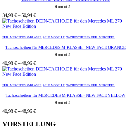
auf.
auf.
0
out of 5
Die
Die
Optionen
Optionen
34,98
€
–
50,94
€
können
können
auf
auf
der
der
Dieses
Dieses
Produktseite
Produktseite
Produkt
Produkt
FÜR: MERCEDES M-KLASSE
,
ALLE MODELLE
,
TACHOSCHEIBEN FÜR: MERCEDES
gewählt
gewählt
weist
weist
werden
werden
mehrere
mehrere
Tachoscheiben für MERCEDES M-KLASSE - NEW FACE ORANGE
Varianten
Varianten
0
out of 5
auf.
auf.
Die
Die
40,98
€
–
48,96
€
Optionen
Optionen
können
können
auf
auf
Dieses
Dieses
der
der
Produkt
Produkt
FÜR: MERCEDES M-KLASSE
,
ALLE MODELLE
,
TACHOSCHEIBEN FÜR: MERCEDES
Produktseite
Produktseite
weist
weist
gewählt
gewählt
mehrere
mehrere
Tachoscheiben für MERCEDES M-KLASSE - NEW FACE YELLOW
werden
werden
Varianten
Varianten
0
out of 5
auf.
auf.
Die
Die
40,98
€
–
48,96
€
Optionen
Optionen
können
können
VORSTELLUNG
auf
auf