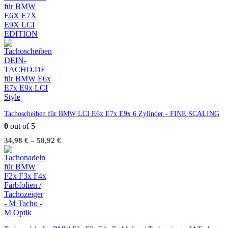
Tachoscheiben für BMW LCI E6x E7x E9x 6 Zylinder - FINE SCALING
0
out of 5
34,98
€
–
58,92
€