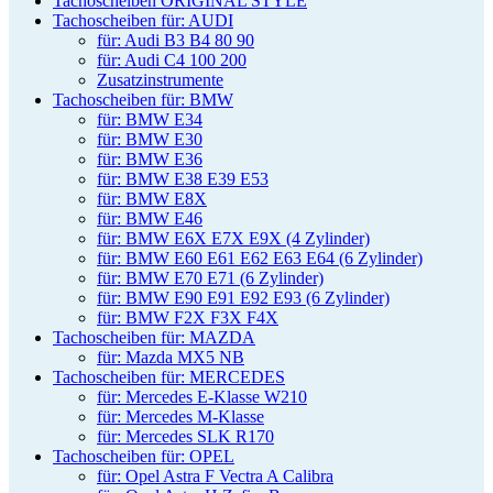
Tachoscheiben ORIGINAL STYLE
Tachoscheiben für: AUDI
für: Audi B3 B4 80 90
für: Audi C4 100 200
Zusatzinstrumente
Tachoscheiben für: BMW
für: BMW E34
für: BMW E30
für: BMW E36
für: BMW E38 E39 E53
für: BMW E8X
für: BMW E46
für: BMW E6X E7X E9X (4 Zylinder)
für: BMW E60 E61 E62 E63 E64 (6 Zylinder)
für: BMW E70 E71 (6 Zylinder)
für: BMW E90 E91 E92 E93 (6 Zylinder)
für: BMW F2X F3X F4X
Tachoscheiben für: MAZDA
für: Mazda MX5 NB
Tachoscheiben für: MERCEDES
für: Mercedes E-Klasse W210
für: Mercedes M-Klasse
für: Mercedes SLK R170
Tachoscheiben für: OPEL
für: Opel Astra F Vectra A Calibra