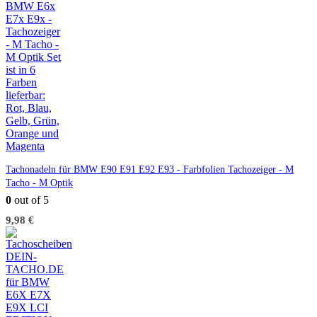
Tachonadeln für BMW E90 E91 E92 E93 - Farbfolien Tachozeiger - M
Tacho - M Optik
0
out of 5
9,98
€