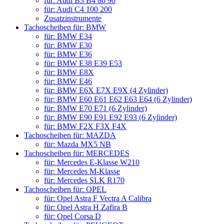
für: Audi B3 B4 80 90
für: Audi C4 100 200
Zusatzinstrumente
Tachoscheiben für: BMW
für: BMW E34
für: BMW E30
für: BMW E36
für: BMW E38 E39 E53
für: BMW E8X
für: BMW E46
für: BMW E6X E7X E9X (4 Zylinder)
für: BMW E60 E61 E62 E63 E64 (6 Zylinder)
für: BMW E70 E71 (6 Zylinder)
für: BMW E90 E91 E92 E93 (6 Zylinder)
für: BMW F2X F3X F4X
Tachoscheiben für: MAZDA
für: Mazda MX5 NB
Tachoscheiben für: MERCEDES
für: Mercedes E-Klasse W210
für: Mercedes M-Klasse
für: Mercedes SLK R170
Tachoscheiben für: OPEL
für: Opel Astra F Vectra A Calibra
für: Opel Astra H Zafira B
für: Opel Corsa D