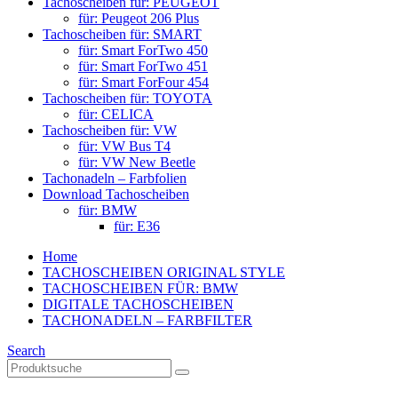
Tachoscheiben für: PEUGEOT
für: Peugeot 206 Plus
Tachoscheiben für: SMART
für: Smart ForTwo 450
für: Smart ForTwo 451
für: Smart ForFour 454
Tachoscheiben für: TOYOTA
für: CELICA
Tachoscheiben für: VW
für: VW Bus T4
für: VW New Beetle
Tachonadeln – Farbfolien
Download Tachoscheiben
für: BMW
für: E36
Home
TACHOSCHEIBEN ORIGINAL STYLE
TACHOSCHEIBEN FÜR: BMW
DIGITALE TACHOSCHEIBEN
TACHONADELN – FARBFILTER
Search