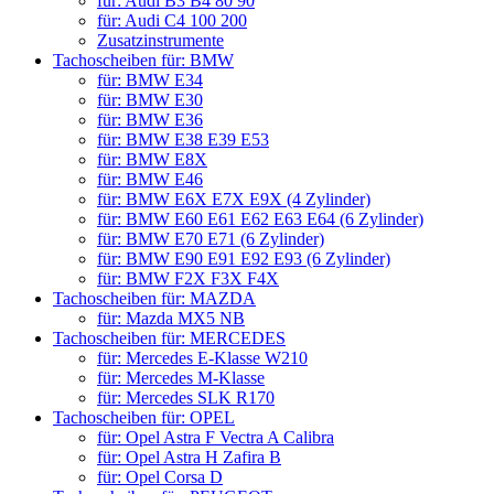
für: Audi B3 B4 80 90
für: Audi C4 100 200
Zusatzinstrumente
Tachoscheiben für: BMW
für: BMW E34
für: BMW E30
für: BMW E36
für: BMW E38 E39 E53
für: BMW E8X
für: BMW E46
für: BMW E6X E7X E9X (4 Zylinder)
für: BMW E60 E61 E62 E63 E64 (6 Zylinder)
für: BMW E70 E71 (6 Zylinder)
für: BMW E90 E91 E92 E93 (6 Zylinder)
für: BMW F2X F3X F4X
Tachoscheiben für: MAZDA
für: Mazda MX5 NB
Tachoscheiben für: MERCEDES
für: Mercedes E-Klasse W210
für: Mercedes M-Klasse
für: Mercedes SLK R170
Tachoscheiben für: OPEL
für: Opel Astra F Vectra A Calibra
für: Opel Astra H Zafira B
für: Opel Corsa D