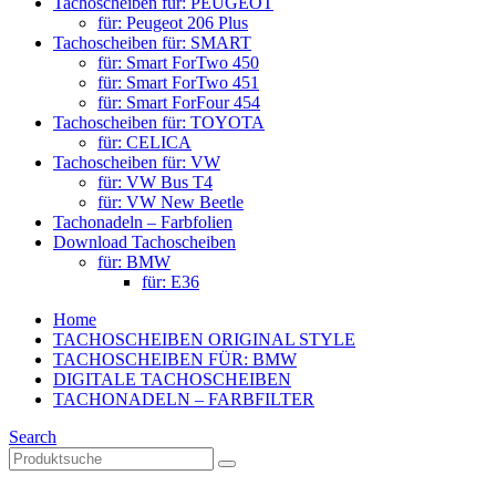
Tachoscheiben für: PEUGEOT
für: Peugeot 206 Plus
Tachoscheiben für: SMART
für: Smart ForTwo 450
für: Smart ForTwo 451
für: Smart ForFour 454
Tachoscheiben für: TOYOTA
für: CELICA
Tachoscheiben für: VW
für: VW Bus T4
für: VW New Beetle
Tachonadeln – Farbfolien
Download Tachoscheiben
für: BMW
für: E36
Home
TACHOSCHEIBEN ORIGINAL STYLE
TACHOSCHEIBEN FÜR: BMW
DIGITALE TACHOSCHEIBEN
TACHONADELN – FARBFILTER
Search