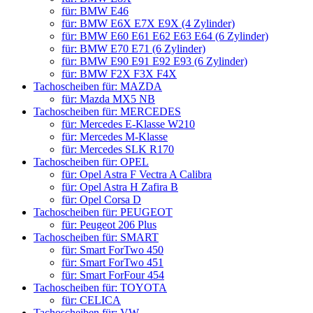
für: BMW E46
für: BMW E6X E7X E9X (4 Zylinder)
für: BMW E60 E61 E62 E63 E64 (6 Zylinder)
für: BMW E70 E71 (6 Zylinder)
für: BMW E90 E91 E92 E93 (6 Zylinder)
für: BMW F2X F3X F4X
Tachoscheiben für: MAZDA
für: Mazda MX5 NB
Tachoscheiben für: MERCEDES
für: Mercedes E-Klasse W210
für: Mercedes M-Klasse
für: Mercedes SLK R170
Tachoscheiben für: OPEL
für: Opel Astra F Vectra A Calibra
für: Opel Astra H Zafira B
für: Opel Corsa D
Tachoscheiben für: PEUGEOT
für: Peugeot 206 Plus
Tachoscheiben für: SMART
für: Smart ForTwo 450
für: Smart ForTwo 451
für: Smart ForFour 454
Tachoscheiben für: TOYOTA
für: CELICA
Tachoscheiben für: VW