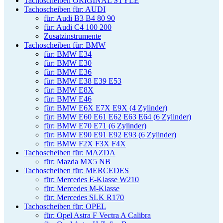
Tachoscheiben ORIGINAL STYLE
Tachoscheiben für: AUDI
für: Audi B3 B4 80 90
für: Audi C4 100 200
Zusatzinstrumente
Tachoscheiben für: BMW
für: BMW E34
für: BMW E30
für: BMW E36
für: BMW E38 E39 E53
für: BMW E8X
für: BMW E46
für: BMW E6X E7X E9X (4 Zylinder)
für: BMW E60 E61 E62 E63 E64 (6 Zylinder)
für: BMW E70 E71 (6 Zylinder)
für: BMW E90 E91 E92 E93 (6 Zylinder)
für: BMW F2X F3X F4X
Tachoscheiben für: MAZDA
für: Mazda MX5 NB
Tachoscheiben für: MERCEDES
für: Mercedes E-Klasse W210
für: Mercedes M-Klasse
für: Mercedes SLK R170
Tachoscheiben für: OPEL
für: Opel Astra F Vectra A Calibra