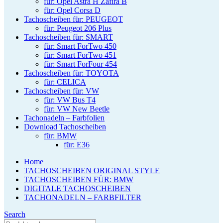
für: Opel Astra H Zafira B
für: Opel Corsa D
Tachoscheiben für: PEUGEOT
für: Peugeot 206 Plus
Tachoscheiben für: SMART
für: Smart ForTwo 450
für: Smart ForTwo 451
für: Smart ForFour 454
Tachoscheiben für: TOYOTA
für: CELICA
Tachoscheiben für: VW
für: VW Bus T4
für: VW New Beetle
Tachonadeln – Farbfolien
Download Tachoscheiben
für: BMW
für: E36
Home
TACHOSCHEIBEN ORIGINAL STYLE
TACHOSCHEIBEN FÜR: BMW
DIGITALE TACHOSCHEIBEN
TACHONADELN – FARBFILTER
Search