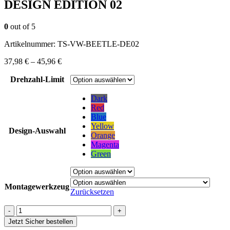
DESIGN EDITION 02
0
out of 5
Artikelnummer:
TS-VW-BEETLE-DE02
37,98
€
–
45,96
€
Drehzahl-Limit
Dark
Red
Blue
Yellow
Design-Auswahl
Orange
Magenta
Green
Montagewerkzeug
Zurücksetzen
-
+
Jetzt Sicher bestellen