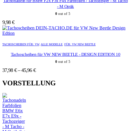
mehrere
mehrere
Tachonadeln für BMW F2x F3x F4x Farbfolien / Tachozeiger - M Tacho
werden
werden
Varianten
Varianten
- M Optik
auf.
auf.
0
out of 5
Die
Die
Optionen
Optionen
9,98
€
können
können
auf
auf
der
der
Dieses
Dieses
Produktseite
Produktseite
Produkt
Produkt
TACHOSCHEIBEN FÜR: VW
,
ALLE MODELLE
,
FÜR: VW NEW BEETLE
gewählt
gewählt
weist
weist
werden
werden
mehrere
mehrere
Tachoscheiben für VW NEW BEETLE - DESIGN EDITION 10
Varianten
Varianten
0
out of 5
auf.
auf.
Die
Die
37,98
€
–
45,96
€
Optionen
Optionen
können
können
VORSTELLUNG
auf
auf
der
der
Produktseite
Produktseite
gewählt
gewählt
werden
werden