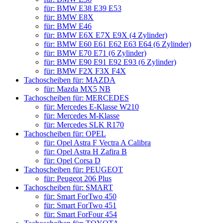
für: BMW E38 E39 E53
für: BMW E8X
für: BMW E46
für: BMW E6X E7X E9X (4 Zylinder)
für: BMW E60 E61 E62 E63 E64 (6 Zylinder)
für: BMW E70 E71 (6 Zylinder)
für: BMW E90 E91 E92 E93 (6 Zylinder)
für: BMW F2X F3X F4X
Tachoscheiben für: MAZDA
für: Mazda MX5 NB
Tachoscheiben für: MERCEDES
für: Mercedes E-Klasse W210
für: Mercedes M-Klasse
für: Mercedes SLK R170
Tachoscheiben für: OPEL
für: Opel Astra F Vectra A Calibra
für: Opel Astra H Zafira B
für: Opel Corsa D
Tachoscheiben für: PEUGEOT
für: Peugeot 206 Plus
Tachoscheiben für: SMART
für: Smart ForTwo 450
für: Smart ForTwo 451
für: Smart ForFour 454