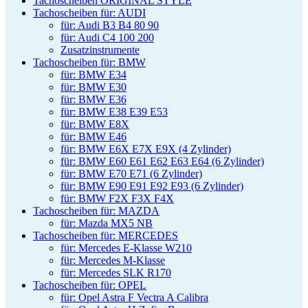
Tachoscheiben ORIGINAL STYLE
Tachoscheiben für: AUDI
für: Audi B3 B4 80 90
für: Audi C4 100 200
Zusatzinstrumente
Tachoscheiben für: BMW
für: BMW E34
für: BMW E30
für: BMW E36
für: BMW E38 E39 E53
für: BMW E8X
für: BMW E46
für: BMW E6X E7X E9X (4 Zylinder)
für: BMW E60 E61 E62 E63 E64 (6 Zylinder)
für: BMW E70 E71 (6 Zylinder)
für: BMW E90 E91 E92 E93 (6 Zylinder)
für: BMW F2X F3X F4X
Tachoscheiben für: MAZDA
für: Mazda MX5 NB
Tachoscheiben für: MERCEDES
für: Mercedes E-Klasse W210
für: Mercedes M-Klasse
für: Mercedes SLK R170
Tachoscheiben für: OPEL
für: Opel Astra F Vectra A Calibra