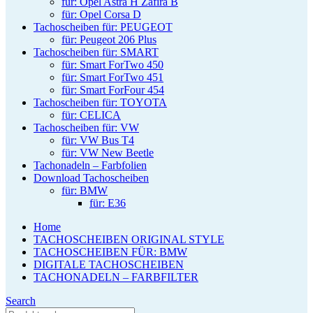
für: Opel Astra H Zafira B
für: Opel Corsa D
Tachoscheiben für: PEUGEOT
für: Peugeot 206 Plus
Tachoscheiben für: SMART
für: Smart ForTwo 450
für: Smart ForTwo 451
für: Smart ForFour 454
Tachoscheiben für: TOYOTA
für: CELICA
Tachoscheiben für: VW
für: VW Bus T4
für: VW New Beetle
Tachonadeln – Farbfolien
Download Tachoscheiben
für: BMW
für: E36
Home
TACHOSCHEIBEN ORIGINAL STYLE
TACHOSCHEIBEN FÜR: BMW
DIGITALE TACHOSCHEIBEN
TACHONADELN – FARBFILTER
Search