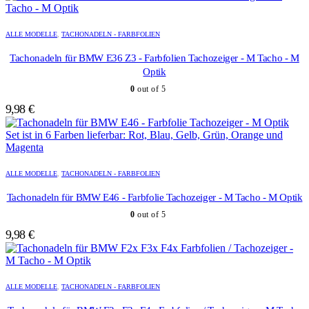
Dieses
Dieses
Produkt
Produkt
ALLE MODELLE
,
TACHONADELN - FARBFOLIEN
weist
weist
mehrere
mehrere
Tachonadeln für BMW E36 Z3 - Farbfolien Tachozeiger - M Tacho - M
Varianten
Varianten
Optik
auf.
auf.
0
out of 5
Die
Die
Optionen
Optionen
9,98
€
können
können
auf
auf
der
der
Produktseite
Produktseite
Dieses
Dieses
gewählt
gewählt
Produkt
Produkt
ALLE MODELLE
,
TACHONADELN - FARBFOLIEN
werden
werden
weist
weist
mehrere
mehrere
Tachonadeln für BMW E46 - Farbfolie Tachozeiger - M Tacho - M Optik
Varianten
Varianten
0
out of 5
auf.
auf.
Die
Die
9,98
€
Optionen
Optionen
können
können
auf
auf
Dieses
Dieses
der
der
Produkt
Produkt
ALLE MODELLE
,
TACHONADELN - FARBFOLIEN
Produktseite
Produktseite
weist
weist
gewählt
gewählt