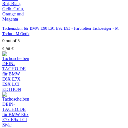
Tachonadeln für BMW E90 E91 E92 E93 - Farbfolien Tachozeiger - M
Tacho - M Optik
0
out of 5
9,98
€