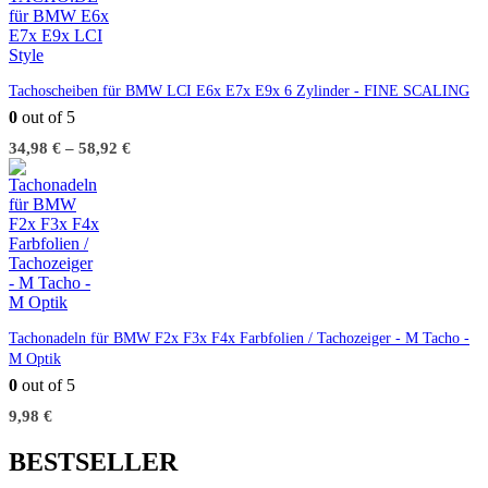
Tachoscheiben für BMW LCI E6x E7x E9x 6 Zylinder - FINE SCALING
0
out of 5
34,98
€
–
58,92
€
Tachonadeln für BMW F2x F3x F4x Farbfolien / Tachozeiger - M Tacho -
M Optik
0
out of 5
9,98
€
BESTSELLER