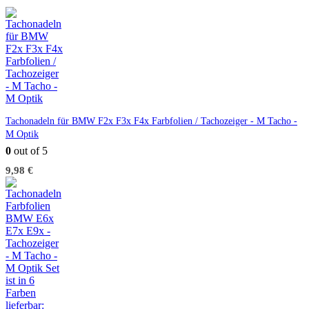
Tachonadeln für BMW F2x F3x F4x Farbfolien / Tachozeiger - M Tacho -
M Optik
0
out of 5
9,98
€