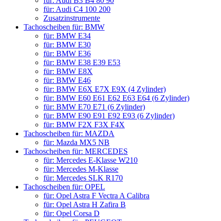
für: Audi B3 B4 80 90
für: Audi C4 100 200
Zusatzinstrumente
Tachoscheiben für: BMW
für: BMW E34
für: BMW E30
für: BMW E36
für: BMW E38 E39 E53
für: BMW E8X
für: BMW E46
für: BMW E6X E7X E9X (4 Zylinder)
für: BMW E60 E61 E62 E63 E64 (6 Zylinder)
für: BMW E70 E71 (6 Zylinder)
für: BMW E90 E91 E92 E93 (6 Zylinder)
für: BMW F2X F3X F4X
Tachoscheiben für: MAZDA
für: Mazda MX5 NB
Tachoscheiben für: MERCEDES
für: Mercedes E-Klasse W210
für: Mercedes M-Klasse
für: Mercedes SLK R170
Tachoscheiben für: OPEL
für: Opel Astra F Vectra A Calibra
für: Opel Astra H Zafira B
für: Opel Corsa D