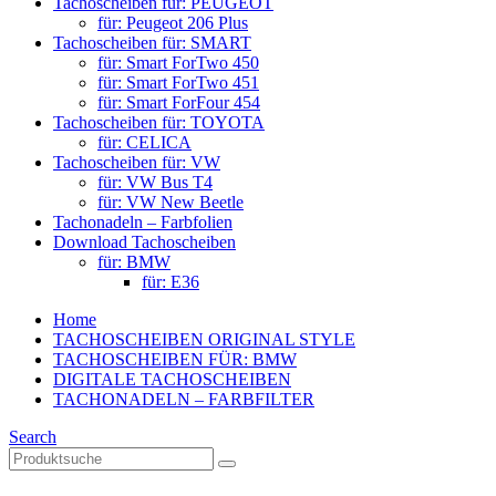
Tachoscheiben für: PEUGEOT
für: Peugeot 206 Plus
Tachoscheiben für: SMART
für: Smart ForTwo 450
für: Smart ForTwo 451
für: Smart ForFour 454
Tachoscheiben für: TOYOTA
für: CELICA
Tachoscheiben für: VW
für: VW Bus T4
für: VW New Beetle
Tachonadeln – Farbfolien
Download Tachoscheiben
für: BMW
für: E36
Home
TACHOSCHEIBEN ORIGINAL STYLE
TACHOSCHEIBEN FÜR: BMW
DIGITALE TACHOSCHEIBEN
TACHONADELN – FARBFILTER
Search