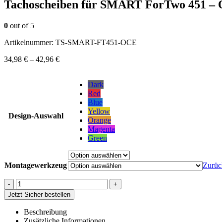
Tachoscheiben für SMART ForTwo 451
0
out of 5
Artikelnummer:
TS-SMART-FT451-OCE
34,98
€
–
42,96
€
Dark
Red
Blue
Yellow
Design-Auswahl
Orange
Magenta
Green
Montagewerkzeug
Zurüc
-
+
Jetzt Sicher bestellen
Beschreibung
Zusätzliche Informationen