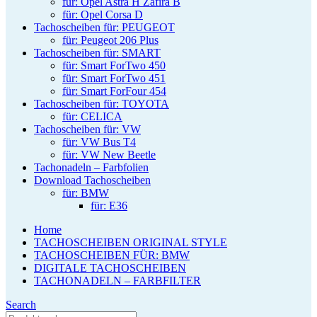
für: Opel Astra H Zafira B
für: Opel Corsa D
Tachoscheiben für: PEUGEOT
für: Peugeot 206 Plus
Tachoscheiben für: SMART
für: Smart ForTwo 450
für: Smart ForTwo 451
für: Smart ForFour 454
Tachoscheiben für: TOYOTA
für: CELICA
Tachoscheiben für: VW
für: VW Bus T4
für: VW New Beetle
Tachonadeln – Farbfolien
Download Tachoscheiben
für: BMW
für: E36
Home
TACHOSCHEIBEN ORIGINAL STYLE
TACHOSCHEIBEN FÜR: BMW
DIGITALE TACHOSCHEIBEN
TACHONADELN – FARBFILTER
Search