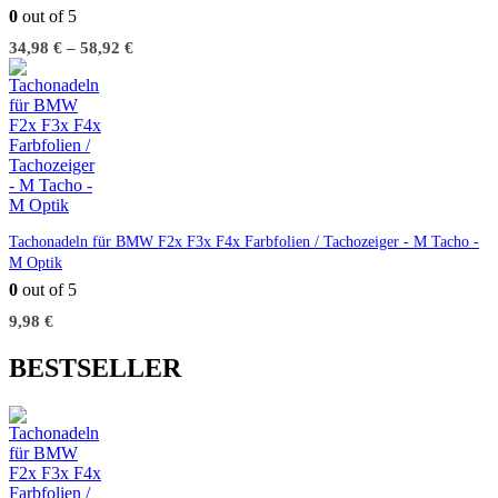
0
out of 5
34,98
€
–
58,92
€
Tachonadeln für BMW F2x F3x F4x Farbfolien / Tachozeiger - M Tacho -
M Optik
0
out of 5
9,98
€
BESTSELLER