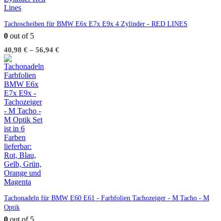
Tachoscheiben für BMW E6x E7x E9x 4 Zylinder - RED LINES
0
out of 5
40,98
€
–
56,94
€
Tachonadeln für BMW E60 E61 - Farbfolien Tachozeiger - M Tacho - M
Optik
0
out of 5