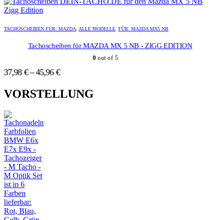
der
der
Produktseite
Produktseite
Dieses
Dieses
gewählt
gewählt
Produkt
Produkt
TACHOSCHEIBEN FÜR: MAZDA
,
ALLE MODELLE
,
FÜR: MAZDA MX5 NB
werden
werden
weist
weist
mehrere
mehrere
Tachoscheiben für MAZDA MX 5 NB - ZIGG EDITION
Varianten
Varianten
0
out of 5
auf.
auf.
Die
Die
37,98
€
–
45,96
€
Optionen
Optionen
können
können
VORSTELLUNG
auf
auf
der
der
Produktseite
Produktseite
gewählt
gewählt
werden
werden