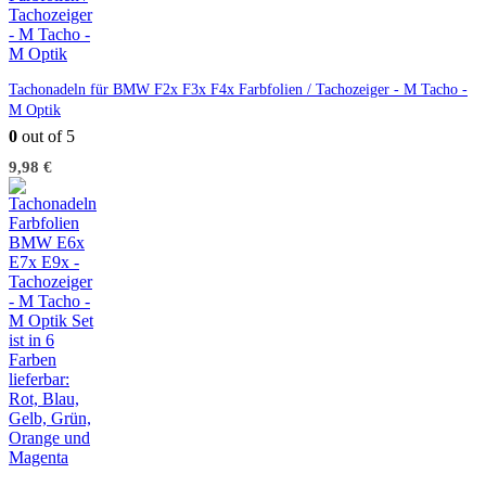
Tachonadeln für BMW F2x F3x F4x Farbfolien / Tachozeiger - M Tacho -
M Optik
0
out of 5
9,98
€