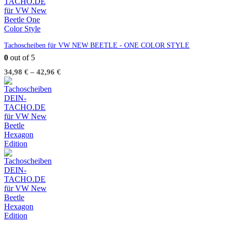
Tachoscheiben für VW NEW BEETLE - ONE COLOR STYLE
0
out of 5
34,98
€
–
42,96
€