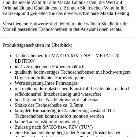
sind die ideale Wahl für alle Mazda-Enthusiasten, die Wert auf
Originalität und Qualität legen. Bringen Sie frischen Wind in Ihr
Fahrzeug und genießen Sie das unverwechselbare Mazda-Feeling!
Verschiedene Endwerte sind lieferbar, bitte wählen Sie die für Ihr
Modell passenden Tachoscheiben in der Auswahl oben rechts.
Produkteigenschaften im Überblick:
Tachoscheiben für MAZDA MX 5 NB – METALLIC
EDITION
in 7 verschiedenen Farben erhältlich
qualitativ hochwertiges Tachoscheibenset mit hochwertigem
Druck und brillanter Farbwidergabe
Wertsteigerung Ihres Fahrzeuges
mit mattem, duroplastischen Kunststoff beschichtet, dadurch
reflektionsfrei, hitzebeständig und wasserfest
bei Tag und bei Nacht einwandfrei ablesbar
Stärke der Tachoscheibe ca. 0.5mm
komplett Einbaufertig im Auslieferungszustand: Die
Tachoscheiben können sofort montiert werden
keine Tachojustierung notwendig
Zulässig nach StVZO bzw. FZV (TÜV)
eine Einbauanleitung liegt jeder Sendung kostenlos bei