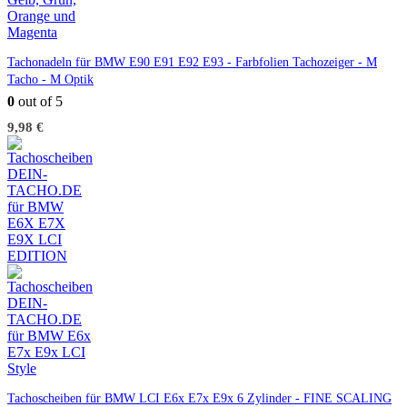
Tachonadeln für BMW E90 E91 E92 E93 - Farbfolien Tachozeiger - M
Tacho - M Optik
0
out of 5
9,98
€
Tachoscheiben für BMW LCI E6x E7x E9x 6 Zylinder - FINE SCALING