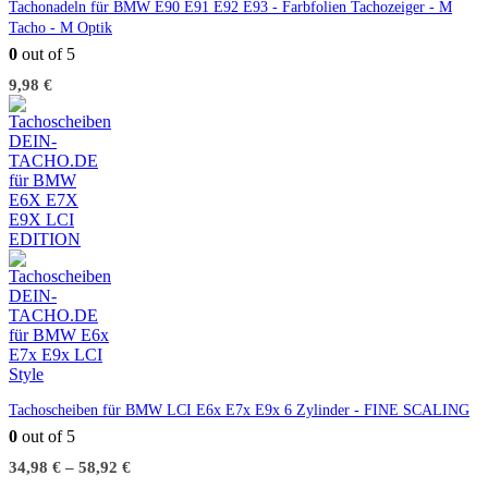
Tachonadeln für BMW E90 E91 E92 E93 - Farbfolien Tachozeiger - M
Tacho - M Optik
0
out of 5
9,98
€
Tachoscheiben für BMW LCI E6x E7x E9x 6 Zylinder - FINE SCALING
0
out of 5
34,98
€
–
58,92
€