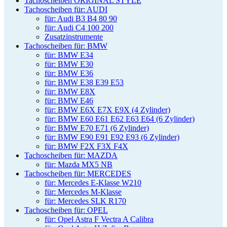
Tachoscheiben ORIGINAL STYLE
Tachoscheiben für: AUDI
für: Audi B3 B4 80 90
für: Audi C4 100 200
Zusatzinstrumente
Tachoscheiben für: BMW
für: BMW E34
für: BMW E30
für: BMW E36
für: BMW E38 E39 E53
für: BMW E8X
für: BMW E46
für: BMW E6X E7X E9X (4 Zylinder)
für: BMW E60 E61 E62 E63 E64 (6 Zylinder)
für: BMW E70 E71 (6 Zylinder)
für: BMW E90 E91 E92 E93 (6 Zylinder)
für: BMW F2X F3X F4X
Tachoscheiben für: MAZDA
für: Mazda MX5 NB
Tachoscheiben für: MERCEDES
für: Mercedes E-Klasse W210
für: Mercedes M-Klasse
für: Mercedes SLK R170
Tachoscheiben für: OPEL
für: Opel Astra F Vectra A Calibra