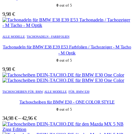
0
out of 5
9,98
€
Dieses
Dieses
Produkt
Produkt
ALLE MODELLE
,
TACHONADELN - FARBFOLIEN
weist
weist
mehrere
mehrere
Tachonadeln für BMW E38 E39 E53 Farbfolien / Tachozeiger - M Tacho
Varianten
Varianten
- M Optik
auf.
auf.
0
out of 5
Die
Die
Optionen
Optionen
9,98
€
können
können
auf
auf
der
der
Dieses
Dieses
Produktseite
Produktseite
Produkt
Produkt
TACHOSCHEIBEN FÜR: BMW
,
ALLE MODELLE
,
FÜR: BMW E30
gewählt
gewählt
weist
weist
werden
werden
mehrere
mehrere
Tachoscheiben für BMW E30 - ONE COLOR STYLE
Varianten
Varianten
0
out of 5
auf.
auf.
Die
Die
34,98
€
–
42,96
€
Optionen
Optionen
können
können
auf
auf