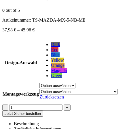
0
out of 5
Artikelnummer:
TS-MAZDA-MX-5-NB-ME
37,98
€
–
45,96
€
Dark
Red
Blue
Yellow
Design-Auswahl
Orange
Magenta
Green
Montagewerkzeug
Zurücksetzen
-
+
Jetzt Sicher bestellen
Beschreibung
Zusätzliche Informationen