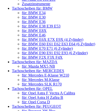
Zusatzinstrumente
Tachoscheiben für: BMW
für: BMW E34
für: BMW E30
für: BMW E36
für: BMW E38 E39 E53
für: BMW E8X
für: BMW E46
für: BMW E6X E7X E9X (4 Zylinder)
für: BMW E60 E61 E62 E63 E64 (6 Zylinder)
für: BMW E70 E71 (6 Zylinder)
für: BMW E90 E91 E92 E93 (6 Zylinder)
für: BMW F2X F3X F4X
Tachoscheiben für: MAZDA
für: Mazda MX5 NB
Tachoscheiben für: MERCEDES
für: Mercedes E-Klasse W210
für: Mercedes M-Klasse
für: Mercedes SLK R170
Tachoscheiben für: OPEL
für: Opel Astra F Vectra A Calibra
für: Opel Astra H Zafira B
für: Opel Corsa D
Tachoscheiben für: PEUGEOT
für: Peugeot 206 Plus