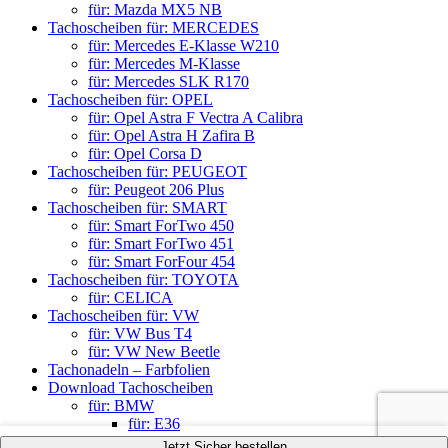
für: Mazda MX5 NB
Tachoscheiben für: MERCEDES
für: Mercedes E-Klasse W210
für: Mercedes M-Klasse
für: Mercedes SLK R170
Tachoscheiben für: OPEL
für: Opel Astra F Vectra A Calibra
für: Opel Astra H Zafira B
für: Opel Corsa D
Tachoscheiben für: PEUGEOT
für: Peugeot 206 Plus
Tachoscheiben für: SMART
für: Smart ForTwo 450
für: Smart ForTwo 451
für: Smart ForFour 454
Tachoscheiben für: TOYOTA
für: CELICA
Tachoscheiben für: VW
für: VW Bus T4
für: VW New Beetle
Tachonadeln – Farbfolien
Download Tachoscheiben
für: BMW
für: E36
Log In
AUSFÜHRUNG WÄHLEN
AUSFÜHRUNG WÄHLEN
AUSFÜHRUNG WÄHLEN
AUSFÜHRUNG WÄHLEN
Jetzt Sicher bestellen