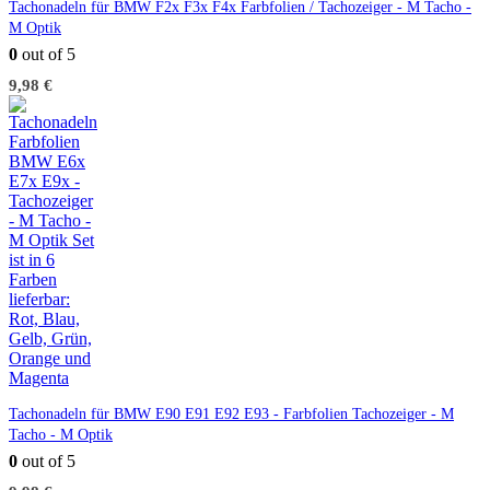
Tachonadeln für BMW F2x F3x F4x Farbfolien / Tachozeiger - M Tacho -
M Optik
0
out of 5
9,98
€
Tachonadeln für BMW E90 E91 E92 E93 - Farbfolien Tachozeiger - M
Tacho - M Optik
0
out of 5