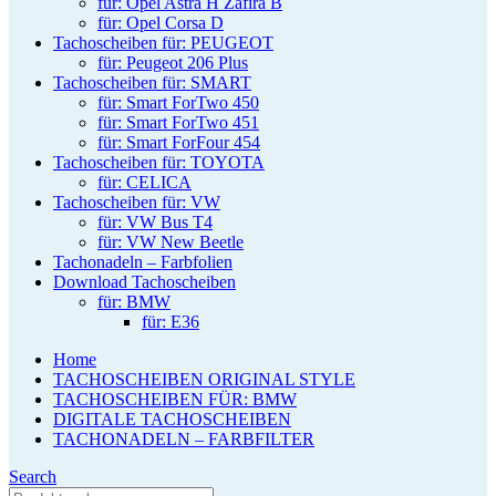
für: Opel Astra H Zafira B
für: Opel Corsa D
Tachoscheiben für: PEUGEOT
für: Peugeot 206 Plus
Tachoscheiben für: SMART
für: Smart ForTwo 450
für: Smart ForTwo 451
für: Smart ForFour 454
Tachoscheiben für: TOYOTA
für: CELICA
Tachoscheiben für: VW
für: VW Bus T4
für: VW New Beetle
Tachonadeln – Farbfolien
Download Tachoscheiben
für: BMW
für: E36
Home
TACHOSCHEIBEN ORIGINAL STYLE
TACHOSCHEIBEN FÜR: BMW
DIGITALE TACHOSCHEIBEN
TACHONADELN – FARBFILTER
Search