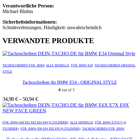
Verantwortliche Person:
Michael Bluhm
Sicherheitsinformationen:
Schnittverletzungen, Häufigkeit: unwahrscheinlich
VERWANDTE PRODUKTE
Dieses
Dieses
Produkt
Produkt
TACHOSCHEIBEN FÜR: BMW
,
ALLE MODELLE
,
FÜR: BMW E34
,
TACHOSCHEIBEN ORIGINAL
weist
weist
STYLE
mehrere
mehrere
Varianten
Varianten
Tachoscheiben für BMW E34 - ORIGINAL STYLE
auf.
auf.
0
out of 5
Die
Die
Optionen
Optionen
34,98
€
–
50,94
€
können
können
auf
auf
der
der
Dieses
Dieses
Produktseite
Produktseite
Produkt
Produkt
FÜR: BMW E60 E61 E62 E63 E64 (6 ZYLINDER)
,
ALLE MODELLE
,
FÜR: BMW E70 E71 (6
gewählt
gewählt
weist
weist
ZYLINDER)
,
FÜR: BMW E90 E91 E92 E93 (6 ZYLINDER)
,
TACHOSCHEIBEN FÜR: BMW
werden
werden
mehrere
mehrere
Varianten
Varianten