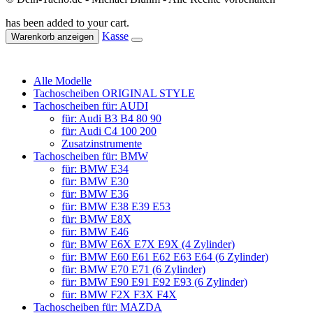
has been added to your cart.
Kasse
Warenkorb anzeigen
Alle Modelle
Tachoscheiben ORIGINAL STYLE
Tachoscheiben für: AUDI
für: Audi B3 B4 80 90
für: Audi C4 100 200
Zusatzinstrumente
Tachoscheiben für: BMW
für: BMW E34
für: BMW E30
für: BMW E36
für: BMW E38 E39 E53
für: BMW E8X
für: BMW E46
für: BMW E6X E7X E9X (4 Zylinder)
für: BMW E60 E61 E62 E63 E64 (6 Zylinder)
für: BMW E70 E71 (6 Zylinder)
für: BMW E90 E91 E92 E93 (6 Zylinder)
für: BMW F2X F3X F4X
Tachoscheiben für: MAZDA