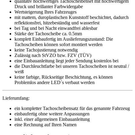
qualitativ hochwertiges Tachoscheibenset mit hochwertigem
Druck und brillanter Farbwidergabe
Wertsteigerung Ihres Fahrzeuges
mit mattem, duroplastischen Kunststoff beschichtet, dadurch
reflektionsfrei, hitzebeständig und wasserfest
bei Tag und bei Nacht einwandfrei ablesbar
Stärke der Tachoscheibe ca. 0.5mm
komplett Einbaufertig im Auslieferungszustand: Die
Tachoscheiben können sofort montiert werden
keine Tachojustierung notwendig
Zulässig nach StVZO bzw. FZV (TÜV)
eine Einbauanleitung liegt jeder Sendung kostenlos bei
die Durchleuchtfarbe bei unseren Tachoscheiben ist neutral /
weiß
keine farbige, Rückseitige Beschichtung, es können
Problemlos andere LED´s verbaut werden
Lieferumfang:
ein kompletter Tachoscheibensatz für das genannte Fahrzeug
einbaufertig ohne weitere Anpassungen
inkl. einer allgemeinen Einbauanleitung
eine Rechnung auf Ihren Namen