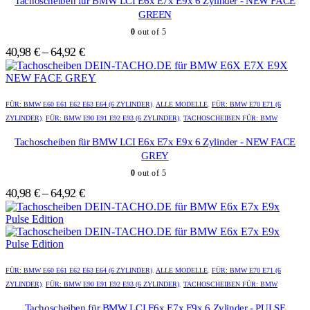
Tachoscheiben für BMW LCI E6x E7x E9x 6 Zylinder - NEW FACE
auf.
auf.
GREEN
Die
Die
0
out of 5
Optionen
Optionen
können
können
40,98
€
–
64,92
€
auf
auf
der
der
Produktseite
Produktseite
Dieses
Dieses
gewählt
gewählt
Produkt
Produkt
FÜR: BMW E60 E61 E62 E63 E64 (6 ZYLINDER)
,
ALLE MODELLE
,
FÜR: BMW E70 E71 (6
werden
werden
weist
weist
ZYLINDER)
,
FÜR: BMW E90 E91 E92 E93 (6 ZYLINDER)
,
TACHOSCHEIBEN FÜR: BMW
mehrere
mehrere
Varianten
Varianten
Tachoscheiben für BMW LCI E6x E7x E9x 6 Zylinder - NEW FACE
auf.
auf.
GREY
Die
Die
0
out of 5
Optionen
Optionen
können
können
40,98
€
–
64,92
€
auf
auf
der
der
Produktseite
Produktseite
gewählt
gewählt
werden
werden
Dieses
Dieses
Produkt
Produkt
FÜR: BMW E60 E61 E62 E63 E64 (6 ZYLINDER)
,
ALLE MODELLE
,
FÜR: BMW E70 E71 (6
weist
weist
ZYLINDER)
,
FÜR: BMW E90 E91 E92 E93 (6 ZYLINDER)
,
TACHOSCHEIBEN FÜR: BMW
mehrere
mehrere
Varianten
Varianten
Tachoscheiben für BMW LCI E6x E7x E9x 6 Zylinder - PULSE