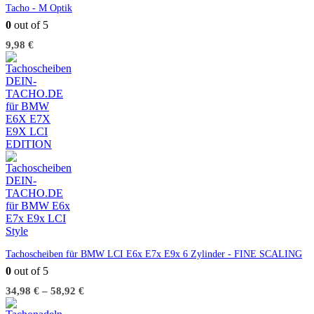
Tacho - M Optik
0
out of 5
9,98
€
Tachoscheiben für BMW LCI E6x E7x E9x 6 Zylinder - FINE SCALING
0
out of 5
34,98
€
–
58,92
€