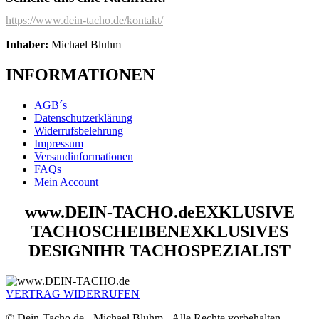
https://www.dein-tacho.de/kontakt/
Inhaber:
Michael Bluhm
INFORMATIONEN
AGB´s
Datenschutzerklärung
Widerrufsbelehrung
Impressum
Versandinformationen
FAQs
Mein Account
www.DEIN-TACHO.de
EXKLUSIVE
TACHOSCHEIBEN
EXKLUSIVES
DESIGN
IHR TACHOSPEZIALIST
VERTRAG WIDERRUFEN
© Dein-Tacho.de - Michael Bluhm - Alle Rechte vorbehalten