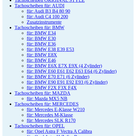
Tachoscheiben ORIGINAL STYLE
Tachoscheiben für: AUDI
für: Audi B3 B4 80 90
für: Audi C4 100 200
Zusatzinstrumente
Tachoscheiben für: BMW
für: BMW E34
für: BMW E30
für: BMW E36
für: BMW E38 E39 E53
für: BMW E8X
für: BMW E46
für: BMW E6X E7X E9X (4 Zylinder)
für: BMW E60 E61 E62 E63 E64 (6 Zylinder)
für: BMW E70 E71 (6 Zylinder)
für: BMW E90 E91 E92 E93 (6 Zylinder)
für: BMW F2X F3X F4X
Tachoscheiben für: MAZDA
für: Mazda MX5 NB
Tachoscheiben für: MERCEDES
für: Mercedes E-Klasse W210
für: Mercedes M-Klasse
für: Mercedes SLK R170
Tachoscheiben für: OPEL
für: Opel Astra F Vectra A Calibra