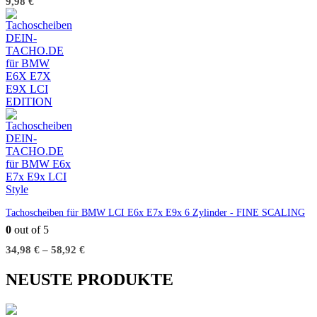
9,98
€
Tachoscheiben für BMW LCI E6x E7x E9x 6 Zylinder - FINE SCALING
0
out of 5
34,98
€
–
58,92
€
NEUSTE PRODUKTE