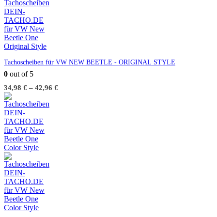
Tachoscheiben für VW NEW BEETLE - ORIGINAL STYLE
0
out of 5
34,98
€
–
42,96
€