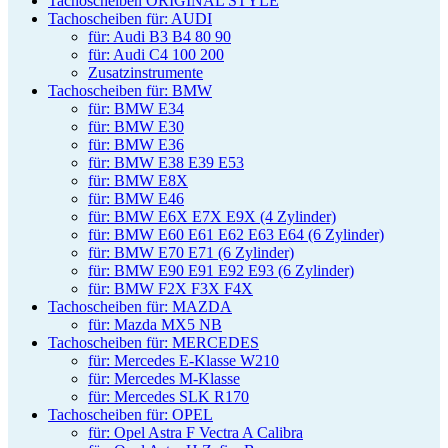
Tachoscheiben ORIGINAL STYLE
Tachoscheiben für: AUDI
für: Audi B3 B4 80 90
für: Audi C4 100 200
Zusatzinstrumente
Tachoscheiben für: BMW
für: BMW E34
für: BMW E30
für: BMW E36
für: BMW E38 E39 E53
für: BMW E8X
für: BMW E46
für: BMW E6X E7X E9X (4 Zylinder)
für: BMW E60 E61 E62 E63 E64 (6 Zylinder)
für: BMW E70 E71 (6 Zylinder)
für: BMW E90 E91 E92 E93 (6 Zylinder)
für: BMW F2X F3X F4X
Tachoscheiben für: MAZDA
für: Mazda MX5 NB
Tachoscheiben für: MERCEDES
für: Mercedes E-Klasse W210
für: Mercedes M-Klasse
für: Mercedes SLK R170
Tachoscheiben für: OPEL
für: Opel Astra F Vectra A Calibra