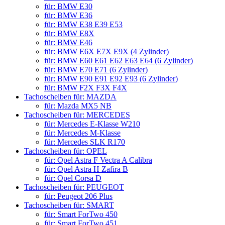
für: BMW E30
für: BMW E36
für: BMW E38 E39 E53
für: BMW E8X
für: BMW E46
für: BMW E6X E7X E9X (4 Zylinder)
für: BMW E60 E61 E62 E63 E64 (6 Zylinder)
für: BMW E70 E71 (6 Zylinder)
für: BMW E90 E91 E92 E93 (6 Zylinder)
für: BMW F2X F3X F4X
Tachoscheiben für: MAZDA
für: Mazda MX5 NB
Tachoscheiben für: MERCEDES
für: Mercedes E-Klasse W210
für: Mercedes M-Klasse
für: Mercedes SLK R170
Tachoscheiben für: OPEL
für: Opel Astra F Vectra A Calibra
für: Opel Astra H Zafira B
für: Opel Corsa D
Tachoscheiben für: PEUGEOT
für: Peugeot 206 Plus
Tachoscheiben für: SMART
für: Smart ForTwo 450
für: Smart ForTwo 451