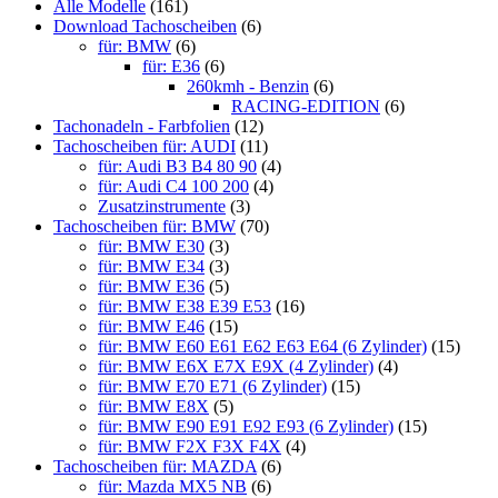
gewählt
Alle Modelle
(161)
werden
Download Tachoscheiben
(6)
für: BMW
(6)
für: E36
(6)
260kmh - Benzin
(6)
RACING-EDITION
(6)
Tachonadeln - Farbfolien
(12)
Tachoscheiben für: AUDI
(11)
für: Audi B3 B4 80 90
(4)
für: Audi C4 100 200
(4)
Zusatzinstrumente
(3)
Tachoscheiben für: BMW
(70)
für: BMW E30
(3)
für: BMW E34
(3)
für: BMW E36
(5)
für: BMW E38 E39 E53
(16)
für: BMW E46
(15)
für: BMW E60 E61 E62 E63 E64 (6 Zylinder)
(15)
für: BMW E6X E7X E9X (4 Zylinder)
(4)
für: BMW E70 E71 (6 Zylinder)
(15)
für: BMW E8X
(5)
für: BMW E90 E91 E92 E93 (6 Zylinder)
(15)
für: BMW F2X F3X F4X
(4)
Tachoscheiben für: MAZDA
(6)
für: Mazda MX5 NB
(6)