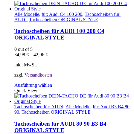
weist
mehrere
Varianten
Alle Modelle
,
für: Audi C4 100 200
,
Tachoscheiben für:
auf.
AUDI
,
Tachoscheiben ORIGINAL STYLE
Die
Optionen
Tachoscheiben für AUDI 100 200 C4
können
ORIGINAL STYLE
auf
der
0
out of 5
Produktseite
34,98
€
–
42,96
€
gewählt
werden
inkl. MwSt.
zzgl.
Versandkosten
Dieses
Ausführung wählen
Produkt
Quick View
weist
mehrere
Varianten
Tachoscheiben für: AUDI
,
Alle Modelle
,
für: Audi B3 B4 80
auf.
90
,
Tachoscheiben ORIGINAL STYLE
Die
Optionen
Tachoscheiben für AUDI 80 90 B3 B4
können
ORIGINAL STYLE
auf