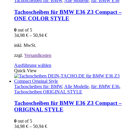
Varianten
Tachoscheiben für: BMW
,
Alle Modelle
,
für: BMW E36
auf.
Die
Tachoscheiben für BMW E36 Z3 Compact –
Optionen
ONE COLOR STYLE
können
auf
0
out of 5
der
34,98
€
–
50,94
€
Produktseite
gewählt
inkl. MwSt.
werden
zzgl.
Versandkosten
Dieses
Ausführung wählen
Produkt
Quick View
weist
mehrere
Varianten
Tachoscheiben für: BMW
,
Alle Modelle
,
für: BMW E36
,
auf.
Tachoscheiben ORIGINAL STYLE
Die
Optionen
Tachoscheiben für BMW E36 Z3 Compact –
können
ORIGINAL STYLE
auf
der
0
out of 5
Produktseite
34,98
€
–
50,94
€
gewählt