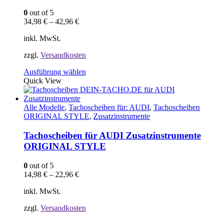
der
0
out of 5
Produktseite
34,98
€
–
42,96
€
gewählt
werden
inkl. MwSt.
zzgl.
Versandkosten
Dieses
Ausführung wählen
Produkt
Quick View
weist
mehrere
Varianten
Alle Modelle
,
Tachoscheiben für: AUDI
,
Tachoscheiben
auf.
ORIGINAL STYLE
,
Zusatzinstrumente
Die
Optionen
Tachoscheiben für AUDI Zusatzinstrumente
können
ORIGINAL STYLE
auf
der
0
out of 5
Produktseite
14,98
€
–
22,96
€
gewählt
werden
inkl. MwSt.
zzgl.
Versandkosten