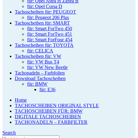
für: Opel Astra H Zafira B
für: Opel Corsa D
Tachoscheiben für: PEUGEOT
für: Peugeot 206 Plus
Tachoscheiben für: SMART
für: Smart ForTwo 450
für: Smart ForTwo 451
für: Smart ForFour 454
Tachoscheiben für: TOYOTA
für: CELICA
Tachoscheiben für: VW
für: VW Bus T4
für: VW New Beetle
Tachonadeln – Farbfolien
Download Tachoscheiben
für: BMW
für: E36
Home
TACHOSCHEIBEN ORIGINAL STYLE
TACHOSCHEIBEN FÜR: BMW
DIGITALE TACHOSCHEIBEN
TACHONADELN – FARBFILTER
Search