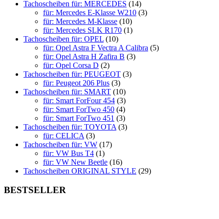
Tachoscheiben für: MERCEDES
(14)
für: Mercedes E-Klasse W210
(3)
für: Mercedes M-Klasse
(10)
für: Mercedes SLK R170
(1)
Tachoscheiben für: OPEL
(10)
für: Opel Astra F Vectra A Calibra
(5)
für: Opel Astra H Zafira B
(3)
für: Opel Corsa D
(2)
Tachoscheiben für: PEUGEOT
(3)
für: Peugeot 206 Plus
(3)
Tachoscheiben für: SMART
(10)
für: Smart ForFour 454
(3)
für: Smart ForTwo 450
(4)
für: Smart ForTwo 451
(3)
Tachoscheiben für: TOYOTA
(3)
für: CELICA
(3)
Tachoscheiben für: VW
(17)
für: VW Bus T4
(1)
für: VW New Beetle
(16)
Tachoscheiben ORIGINAL STYLE
(29)
BESTSELLER