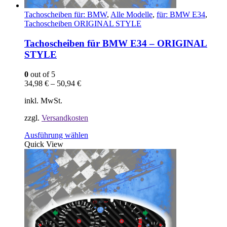
Tachoscheiben für: BMW
,
Alle Modelle
,
für: BMW E34
,
Tachoscheiben ORIGINAL STYLE
Tachoscheiben für BMW E34 – ORIGINAL
STYLE
0
out of 5
34,98
€
–
50,94
€
inkl. MwSt.
zzgl.
Versandkosten
Dieses
Ausführung wählen
Produkt
Quick View
weist
mehrere
Varianten
auf.
Die
Optionen
können
auf
der