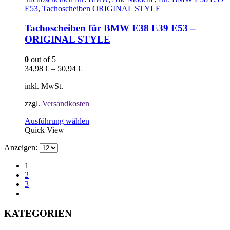
auf.
E53
,
Tachoscheiben ORIGINAL STYLE
Die
Optionen
Tachoscheiben für BMW E38 E39 E53 –
können
ORIGINAL STYLE
auf
der
0
out of 5
Produktseite
34,98
€
–
50,94
€
gewählt
werden
inkl. MwSt.
zzgl.
Versandkosten
Dieses
Ausführung wählen
Produkt
Quick View
weist
Anzeigen:
mehrere
Varianten
1
auf.
2
Die
3
Optionen
können
auf
KATEGORIEN
der
Produktseite