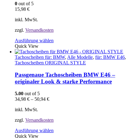
0
out of 5
15,98
€
inkl. MwSt.
zzgl.
Versandkosten
Dieses
Ausführung wählen
Produkt
Quick View
weist
mehrere
Tachoscheiben für: BMW
,
Alle Modelle
,
für: BMW E46
,
Varianten
Tachoscheiben ORIGINAL STYLE
auf.
Die
Passgenaue Tachoscheiben BMW E46 –
Optionen
originaler Look & starke Performance
können
auf
5.00
out of 5
der
34,98
€
–
50,94
€
Produktseite
gewählt
inkl. MwSt.
werden
zzgl.
Versandkosten
Dieses
Ausführung wählen
Produkt
Quick View