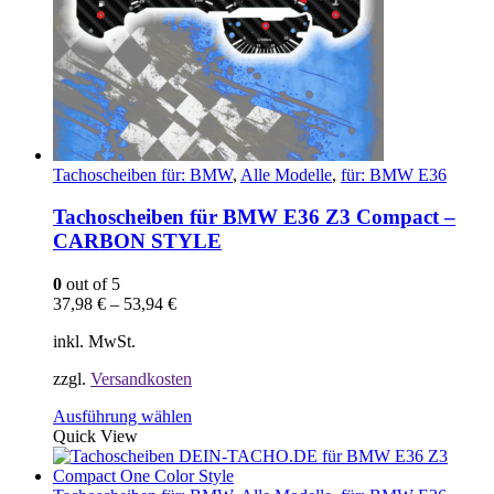
Produktseite
gewählt
werden
Tachoscheiben für: BMW
,
Alle Modelle
,
für: BMW E36
Tachoscheiben für BMW E36 Z3 Compact –
CARBON STYLE
0
out of 5
37,98
€
–
53,94
€
inkl. MwSt.
zzgl.
Versandkosten
Dieses
Ausführung wählen
Produkt
Quick View
weist
mehrere