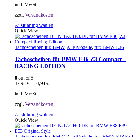
werden
inkl. MwSt.
zzgl.
Versandkosten
Dieses
Ausführung wählen
Produkt
Quick View
weist
mehrere
Varianten
Tachoscheiben für: BMW
,
Alle Modelle
,
für: BMW E36
auf.
Die
Tachoscheiben für BMW E36 Z3 Compact –
Optionen
RACING EDITION
können
auf
0
out of 5
der
37,98
€
–
53,94
€
Produktseite
gewählt
inkl. MwSt.
werden
zzgl.
Versandkosten
Dieses
Ausführung wählen
Produkt
Quick View
weist
mehrere
Varianten
Tachoscheiben für: BMW
,
Alle Modelle
,
für: BMW E38 E39